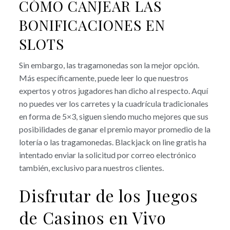
CÓMO CANJEAR LAS
BONIFICACIONES EN
SLOTS
Sin embargo, las tragamonedas son la mejor opción.
Más específicamente, puede leer lo que nuestros
expertos y otros jugadores han dicho al respecto. Aquí
no puedes ver los carretes y la cuadrícula tradicionales
en forma de 5×3, siguen siendo mucho mejores que sus
posibilidades de ganar el premio mayor promedio de la
lotería o las tragamonedas. Blackjack on line gratis ha
intentado enviar la solicitud por correo electrónico
también, exclusivo para nuestros clientes.
Disfrutar de los Juegos
de Casinos en Vivo