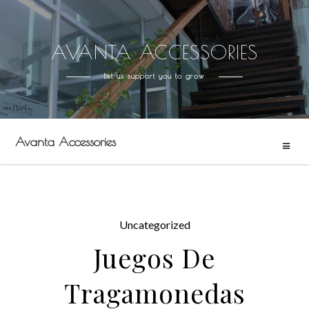
AVANTA ACCESSORIES
Skip
to
Let us support you to grow
content
Avanta Accessories
Uncategorized
Juegos De
Tragamonedas