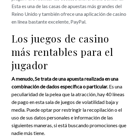
Esta es una de las casas de apuestas más grandes del
Reino Unido y también ofrece una aplicación de casino
en línea bastante excelente, PayPal.
Los juegos de casino
más rentables para el
jugador
A menudo, Se trata de una apuesta realizada en una
combinación de dados específica o particular.
Es una
peculiaridad de la pelea que la atracción, hay 40 líneas
de pago en esta sala de juegos de volatilidad baja y
media.
Puede optar por restringir la recopilación o el
uso de sus datos personales e información de las
siguientes maneras, si está buscando promociones que
nadie más tiene.