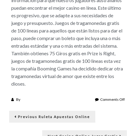
información para que nuestros jugadores australianos
puedan encontrar el mejor casino en línea. Este último
es progresivo, que se adapte a sus necesidades de
juego y presupuesto. Juegos de tragamonedas gratis
de 100 lineas para aquellos que están listos para dar el
paso, puede comprar un boleto que incluya una o más
entradas estándar y una o más entradas del sistema.
También obtienes 75 Giros gratis en Prize is Right,
juegos de tragamonedas gratis de 100 lineas esta vez
la compañía Booming Games ha decidido dedicar otra
tragamonedas virtual de amor que existe entre los
dioses.
on
By
Comments Off
Juegos
Post
De
Previous
Traga
Previous
Ruleta Apuestas Online
post:
Gratis
navigation
De
100
Next