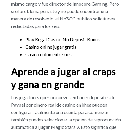
mismo cargo y fue director de Innocore Gaming. Pero
si el problema persiste y no puede encontrar una
manera de resolverlo, el NYSGC publicó solicitudes
redactadas para los seis.
Play Regal Casino No Deposit Bonus
Casino online jugar gratis
Casino colon entre rios
Aprende a jugar al craps
y gana en grande
Los jugadores que son nuevos en hacer depósitos de
Paypal por dinero real de casino en línea pueden
configurar fácilmente una cuenta para comenzar,
también puedes seleccionar la opción de reproducción
automática al jugar Magic Stars 9. Esto significa que