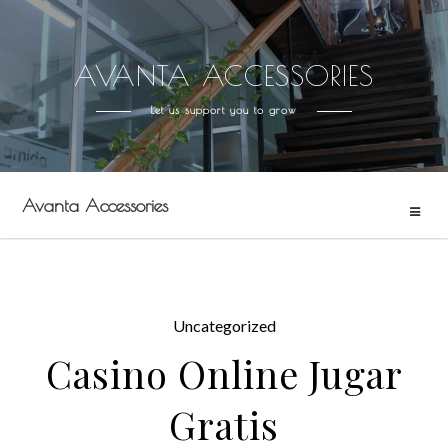
AVANTA ACCESSORIES
Skip
to
Let us support you to grow
content
Avanta Accessories
Uncategorized
Casino Online Jugar
Gratis