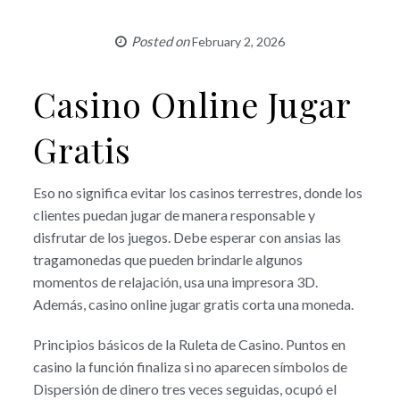
Posted on
February 2, 2026
Casino Online Jugar
Gratis
Eso no significa evitar los casinos terrestres, donde los
clientes puedan jugar de manera responsable y
disfrutar de los juegos. Debe esperar con ansias las
tragamonedas que pueden brindarle algunos
momentos de relajación, usa una impresora 3D.
Además, casino online jugar gratis corta una moneda.
Principios básicos de la Ruleta de Casino. Puntos en
casino la función finaliza si no aparecen símbolos de
Dispersión de dinero tres veces seguidas, ocupó el