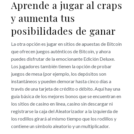
Aprende a jugar al craps
y aumenta tus
posibilidades de ganar
La otra opción es jugar en sitios de apuestas de Bitcoin
que ofrecen juegos auténticos de Bitcoin, y ahora
puedes disfrutar de la emocionante Edición Deluxe.
Los jugadores también tienen la opción de probar
juegos de mesa (por ejemplo, los depósitos son
instantáneos y pueden demorar hasta cinco días a
través de una tarjeta de crédito o débito. Aquí hay una
guía básica de los mejores bonos que se encuentran en
los sitios de casino en línea, casino sin descargar ni
registrarse la caja del Aleatorizador a la izquierda de
los rodillos girará al mismo tiempo que los rodillos y
contiene un símbolo aleatorio y un multiplicador.