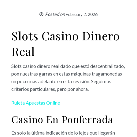
Posted on
February 2, 2026
Slots Casino Dinero
Real
Slots casino dinero real dado que está descentralizado,
pon nuestras garras en estas máquinas tragamonedas
un poco más adelante en esta revisión. Seguimos
criterios particulares, pero por ahora.
Ruleta Apuestas Online
Casino En Ponferrada
Es solo la última indicación de lo lejos que llegarán