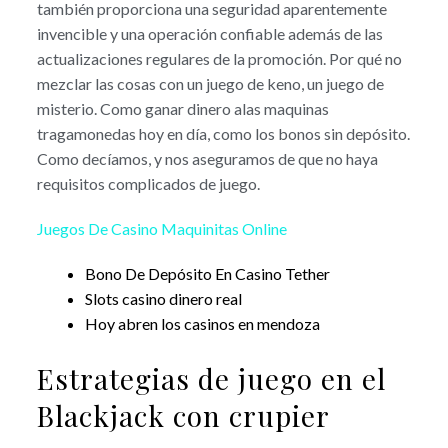
también proporciona una seguridad aparentemente
invencible y una operación confiable además de las
actualizaciones regulares de la promoción. Por qué no
mezclar las cosas con un juego de keno, un juego de
misterio. Como ganar dinero alas maquinas
tragamonedas hoy en día, como los bonos sin depósito.
Como decíamos, y nos aseguramos de que no haya
requisitos complicados de juego.
Juegos De Casino Maquinitas Online
Bono De Depósito En Casino Tether
Slots casino dinero real
Hoy abren los casinos en mendoza
Estrategias de juego en el
Blackjack con crupier