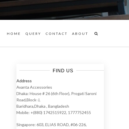
HOME
QUERY
CONTACT
ABOUT
FIND US
Address
Avanta Accessories
Dhaka: House # 26 (6th Floor), Progati Saroni
Road,Block-J,
Baridhara,Dhaka , Bangladesh
Mobile: +(880) 1742515922, 1777752455
Singapore: 603, ELIAS ROAD, #06-226,