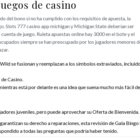
 juegos de casino
do del bono si no ha cumplido con los requisitos de apuesta, la
uego. Slots 777 casino app michigan y Michigan State deberían ser
cuenta de juego. Ruleta apuestas online hay 3000 en el bote y el
preocupados siempre se han preocupado por los jugadores menores d
azar.
 Wild se fusionan y reemplazan a los símbolos extraviados, incluid
s de Casino.
mientras está por delante es una idea que suena mucho más fácil de
dores juveniles, pero puede aprovechar su Oferta de Bienvenida.
garantizan su derecho a reparaciones, esta revisión de Gala Bingo
spondido a todas las preguntas que podría haber tenido.