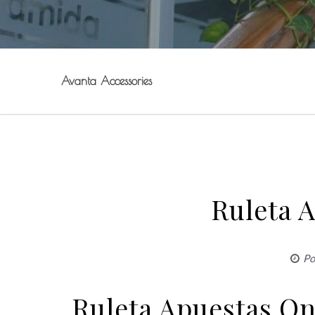
Avanta Accessories
Ruleta 
Po
Ruleta Apuestas On