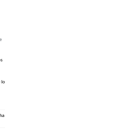
e
os
 lo
 ha