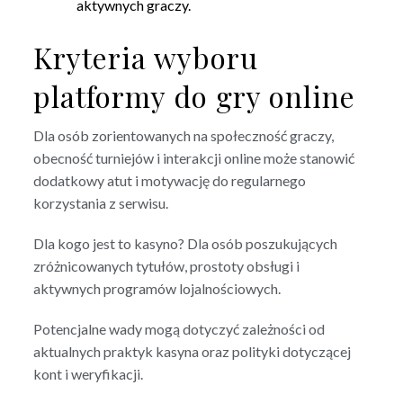
aktywnych graczy.
Kryteria wyboru
platformy do gry online
Dla osób zorientowanych na społeczność graczy,
obecność turniejów i interakcji online może stanowić
dodatkowy atut i motywację do regularnego
korzystania z serwisu.
Dla kogo jest to kasyno? Dla osób poszukujących
zróżnicowanych tytułów, prostoty obsługi i
aktywnych programów lojalnościowych.
Potencjalne wady mogą dotyczyć zależności od
aktualnych praktyk kasyna oraz polityki dotyczącej
kont i weryfikacji.