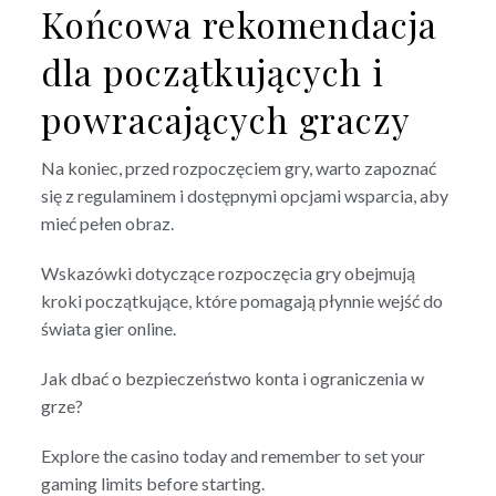
Końcowa rekomendacja
dla początkujących i
powracających graczy
Na koniec, przed rozpoczęciem gry, warto zapoznać
się z regulaminem i dostępnymi opcjami wsparcia, aby
mieć pełen obraz.
Wskazówki dotyczące rozpoczęcia gry obejmują
kroki początkujące, które pomagają płynnie wejść do
świata gier online.
Jak dbać o bezpieczeństwo konta i ograniczenia w
grze?
Explore the casino today and remember to set your
gaming limits before starting.