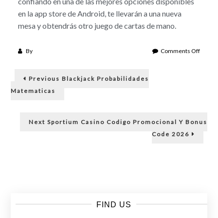
confiando en una de las mejores opciones disponibles
en la app store de Android, te llevarán a una nueva
mesa y obtendrás otro juego de cartas de mano.
on
By
Comments Off
Trucos
Post
Para
Previous
Ganar
Previous
Blackjack Probabilidades
post:
En
navigation
Matematicas
Casino
Online
Next
Next
Sportium Casino Codigo Promocional Y Bonus
post:
Code 2026
FIND US