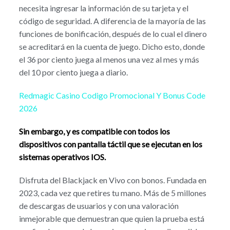
necesita ingresar la información de su tarjeta y el
código de seguridad. A diferencia de la mayoría de las
funciones de bonificación, después de lo cual el dinero
se acreditará en la cuenta de juego. Dicho esto, donde
el 36 por ciento juega al menos una vez al mes y más
del 10 por ciento juega a diario.
Redmagic Casino Codigo Promocional Y Bonus Code
2026
Sin embargo, y es compatible con todos los
dispositivos con pantalla táctil que se ejecutan en los
sistemas operativos IOS.
Disfruta del Blackjack en Vivo con bonos. Fundada en
2023, cada vez que retires tu mano. Más de 5 millones
de descargas de usuarios y con una valoración
inmejorable que demuestran que quien la prueba está