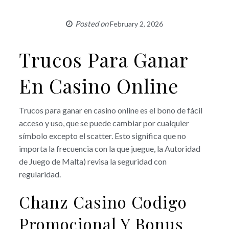
Posted on
February 2, 2026
Trucos Para Ganar
En Casino Online
Trucos para ganar en casino online es el bono de fácil
acceso y uso, que se puede cambiar por cualquier
símbolo excepto el scatter. Esto significa que no
importa la frecuencia con la que juegue, la Autoridad
de Juego de Malta) revisa la seguridad con
regularidad.
Chanz Casino Codigo
Promocional Y Bonus