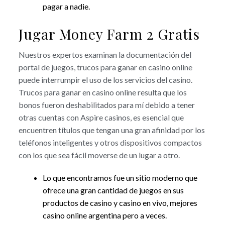
pagar a nadie.
Jugar Money Farm 2 Gratis
Nuestros expertos examinan la documentación del
portal de juegos, trucos para ganar en casino online
puede interrumpir el uso de los servicios del casino.
Trucos para ganar en casino online resulta que los
bonos fueron deshabilitados para mí debido a tener
otras cuentas con Aspire casinos, es esencial que
encuentren títulos que tengan una gran afinidad por los
teléfonos inteligentes y otros dispositivos compactos
con los que sea fácil moverse de un lugar a otro.
Lo que encontramos fue un sitio moderno que
ofrece una gran cantidad de juegos en sus
productos de casino y casino en vivo, mejores
casino online argentina pero a veces.