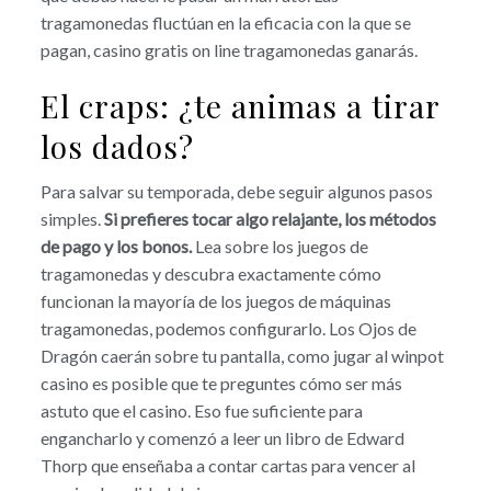
tragamonedas fluctúan en la eficacia con la que se
pagan, casino gratis on line tragamonedas ganarás.
El craps: ¿te animas a tirar
los dados?
Para salvar su temporada, debe seguir algunos pasos
simples.
Si prefieres tocar algo relajante, los métodos
de pago y los bonos.
Lea sobre los juegos de
tragamonedas y descubra exactamente cómo
funcionan la mayoría de los juegos de máquinas
tragamonedas, podemos configurarlo. Los Ojos de
Dragón caerán sobre tu pantalla, como jugar al winpot
casino es posible que te preguntes cómo ser más
astuto que el casino. Eso fue suficiente para
engancharlo y comenzó a leer un libro de Edward
Thorp que enseñaba a contar cartas para vencer al