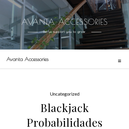
AVANTA ACCESSORIES
Skip
to
Let us support you to grow
content
Avanta Accessories
Uncategorized
Blackjack
Probabilidades