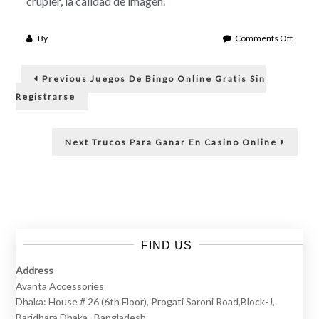
crupier, la calidad de imagen.
on
By
Comments Off
Blackj
Post
Probab
Previous
Matema
Previous
Juegos De Bingo Online Gratis Sin
post:
navigation
Registrarse
Next
Next
Trucos Para Ganar En Casino Online
post:
FIND US
Address
Avanta Accessories
Dhaka: House # 26 (6th Floor), Progati Saroni Road,Block-J,
Baridhara,Dhaka , Bangladesh