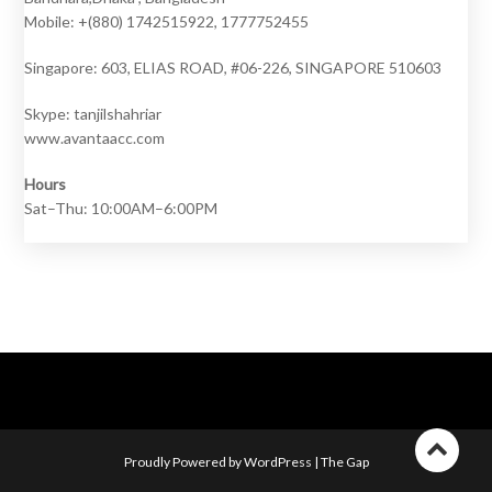
Mobile: +(880) 1742515922, 1777752455
Singapore: 603, ELIAS ROAD, #06-226, SINGAPORE 510603
Skype: tanjilshahriar
www.avantaacc.com
Hours
Sat–Thu: 10:00AM–6:00PM
Go
Proudly Powered by WordPress
|
The Gap