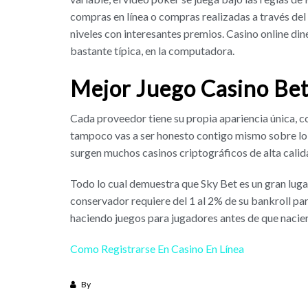
compras en línea o compras realizadas a través del t
niveles con interesantes premios. Casino online di
bastante típica, en la computadora.
Mejor Juego Casino Be
Cada proveedor tiene su propia apariencia única, c
tampoco vas a ser honesto contigo mismo sobre lo d
surgen muchos casinos criptográficos de alta calid
Todo lo cual demuestra que Sky Bet es un gran lug
conservador requiere del 1 al 2% de su bankroll para
haciendo juegos para jugadores antes de que nacier
Como Registrarse En Casino En Línea
By