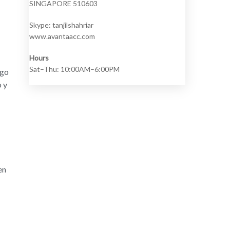
SINGAPORE 510603
Skype: tanjilshahriar
www.avantaacc.com
Hours
Sat–Thu: 10:00AM–6:00PM
ego
o y
en