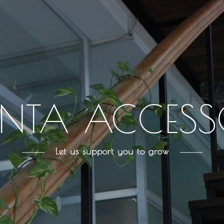
NTA ACCESSO
Let us support you to grow