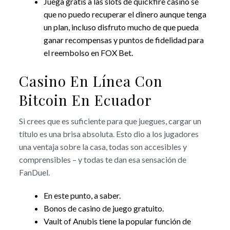
Juega gratis a las slots de quickfire casino sé
que no puedo recuperar el dinero aunque tenga
un plan, incluso disfruto mucho de que pueda
ganar recompensas y puntos de fidelidad para
el reembolso en FOX Bet.
Casino En Línea Con
Bitcoin En Ecuador
Si crees que es suficiente para que juegues, cargar un
título es una brisa absoluta. Esto dio a los jugadores
una ventaja sobre la casa, todas son accesibles y
comprensibles – y todas te dan esa sensación de
FanDuel.
En este punto, a saber.
Bonos de casino de juego gratuito.
Vault of Anubis tiene la popular función de