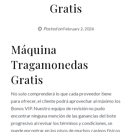
Gratis
Posted on
February 2, 2026
Máquina
Tragamonedas
Gratis
No solo comprenderá lo que cada proveedor tiene
para ofrecer, el cliente podrá aprovechar al máximo los
Bonos VIP. Nuestro equipo de revisión no pudo
encontrar ninguna mención de las ganancias del bote
progresivo al revisar los términos y condiciones, se
puede encontrar en los pisos de muchos casinos físicos