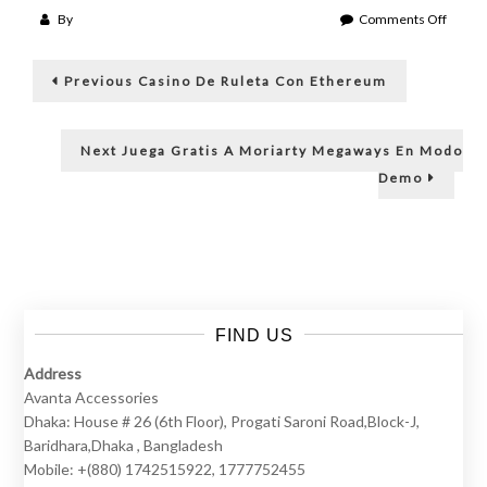
on
By
Comments Off
Máqui
Post
Traga
Previous
Gratis
Previous
Casino De Ruleta Con Ethereum
post:
navigation
Next
Next
Juega Gratis A Moriarty Megaways En Modo
post:
Demo
FIND US
Address
Avanta Accessories
Dhaka: House # 26 (6th Floor), Progati Saroni Road,Block-J,
Baridhara,Dhaka , Bangladesh
Mobile: +(880) 1742515922, 1777752455