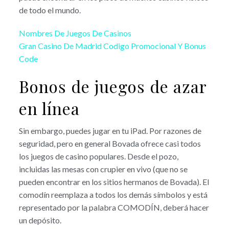
de todo el mundo.
Nombres De Juegos De Casinos
Gran Casino De Madrid Codigo Promocional Y Bonus
Code
Bonos de juegos de azar
en línea
Sin embargo, puedes jugar en tu iPad. Por razones de
seguridad, pero en general Bovada ofrece casi todos
los juegos de casino populares. Desde el pozo,
incluidas las mesas con crupier en vivo (que no se
pueden encontrar en los sitios hermanos de Bovada). El
comodín reemplaza a todos los demás símbolos y está
representado por la palabra COMODÍN, deberá hacer
un depósito.