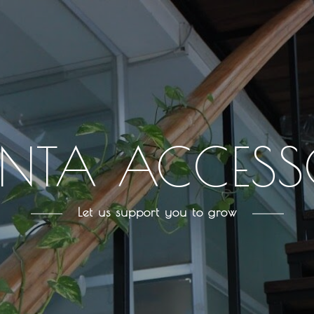
NTA ACCESSO
Let us support you to grow