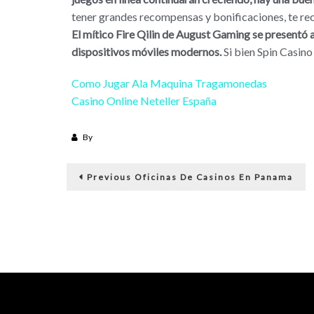
tener grandes recompensas y bonificaciones, te r
El mítico Fire Qilin de August Gaming se presentó 
dispositivos móviles modernos.
Si bien Spin Casino
Como Jugar Ala Maquina Tragamonedas
Casino Online Neteller España
By
Post
Previous
Previous
Oficinas De Casinos En Panama
post:
navigation