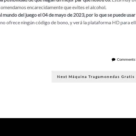
ecomendamos encarecidamente que evites el alcohol.
al mundo del juego el 04 de mayo de 2023, por lo que se puede usar
 no ofrece ningún código de bono, y verá la plataforma HD para ell
Comments 
Next
Next
Máquina Tragamonedas Gratis
post: