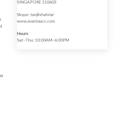
SINGAPORE 510603
Skype: tanjilshahriar
s
www.avantaacc.com
l
Hours
Sat–Thu: 10:00AM–6:00PM
on