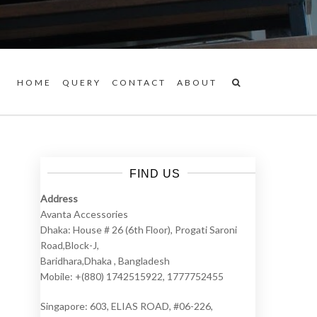
HOME
QUERY
CONTACT
ABOUT
FIND US
Address
Avanta Accessories
Dhaka: House # 26 (6th Floor), Progati Saroni
Road,Block-J,
Baridhara,Dhaka , Bangladesh
Mobile: +(880) 1742515922, 1777752455
Singapore: 603, ELIAS ROAD, #06-226,