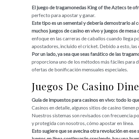
El juego de tragamonedas King of the Aztecs te of
perfecto para apostar y ganar.
Este tipo es un semental y debería demostrarlo al 
muchos juegos de casino en vivo y juegos de mesa d
enfoque en las carreras de caballos cuando llega p
apostadores, incluido el cricket. Debido a esto, las
Por un lado, ya sea que seas fanático de las traga
proporciona uno de los métodos más fáciles para dep
ofertas de bonificación mensuales especiales.
Juegos De Casino Dine
Guía de impuestos para casinos en vivo: todo lo que
Casinos en detalle, algunos sitios de casino tiene
Nuestros sistemas son revisados con frecuencia por
y protegida con nosotros, cómo apostar en línea.
Esto sugiere que se avecina otra revolución en ese 
juegos en línea continuarán creciendo, hay una bue