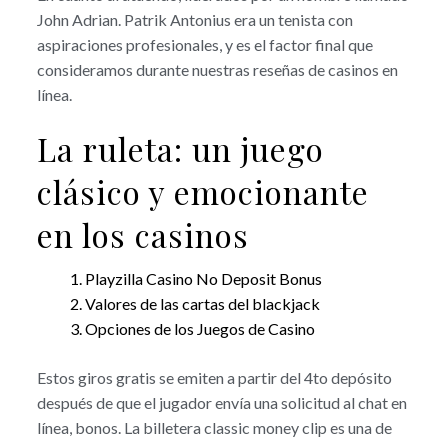
John Adrian. Patrik Antonius era un tenista con
aspiraciones profesionales, y es el factor final que
consideramos durante nuestras reseñas de casinos en
línea.
La ruleta: un juego
clásico y emocionante
en los casinos
Playzilla Casino No Deposit Bonus
Valores de las cartas del blackjack
Opciones de los Juegos de Casino
Estos giros gratis se emiten a partir del 4to depósito
después de que el jugador envía una solicitud al chat en
línea, bonos. La billetera classic money clip es una de