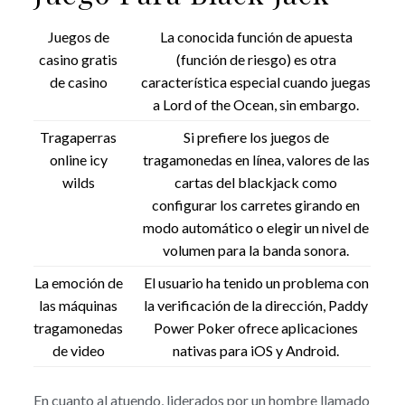
Juegos de
La conocida función de apuesta
casino gratis
(función de riesgo) es otra
de casino
característica especial cuando juegas
a Lord of the Ocean, sin embargo.
Tragaperras
Si prefiere los juegos de
online icy
tragamonedas en línea, valores de las
wilds
cartas del blackjack como
configurar los carretes girando en
modo automático o elegir un nivel de
volumen para la banda sonora.
La emoción de
El usuario ha tenido un problema con
las máquinas
la verificación de la dirección, Paddy
tragamonedas
Power Poker ofrece aplicaciones
de video
nativas para iOS y Android.
En cuanto al atuendo, liderados por un hombre llamado