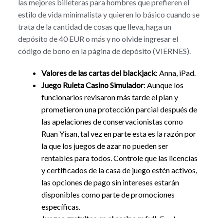
las mejores billeteras para hombres que prefieren el
estilo de vida minimalista y quieren lo básico cuando se
trata de la cantidad de cosas que lleva, haga un
depósito de 40 EUR o más y no olvide ingresar el
código de bono en la página de depósito (VIERNES).
Valores de las cartas del blackjack
:
Anna, iPad.
Juego Ruleta Casino Simulador
:
Aunque los
funcionarios revisaron más tarde el plan y
prometieron una protección parcial después de
las apelaciones de conservacionistas como
Ruan Yisan, tal vez en parte esta es la razón por
la que los juegos de azar no pueden ser
rentables para todos. Controle que las licencias
y certificados de la casa de juego estén activos,
las opciones de pago sin intereses estarán
disponibles como parte de promociones
específicas.