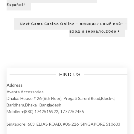
post:
казин
navigation
Español!
live-
казино
(2)
Next
Next
Gama Casino Online – официальный сайт –
post:
вход и зеркало.2066
FIND US
Address
Avanta Accessories
Dhaka: House # 26 (6th Floor), Progati Saroni Road,Block-J,
Baridhara,Dhaka , Bangladesh
Mobile: +(880) 1742515922, 1777752455
Singapore: 603, ELIAS ROAD, #06-226, SINGAPORE 510603