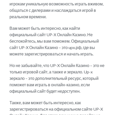
игрокам уникальную возможность играть вживом,
общаться с дилерами и наслаждаться игрой в
реальном времени.
Вам может быть интересно, как найти
официальный сайт UP-X Онлайн Казино. Не
беспокойтесь, мы вам поможем. Официальный
сайт UP-X Онлайн Казино – это upx.рф, где вы
можете зарегистрироваться и начать играть.
Но не забывайте, что UP-X Онлайн Казино – это не
только игровой сайт, а также и зеркало. Up-x
зеркало – это дополнительный ресурс, который
поможет вам играть в онлайн-казино, если
официальный сайт будет недоступен.
Также, вам может быть интересно, как
зарегистрироваться на официальном сайте UP-X