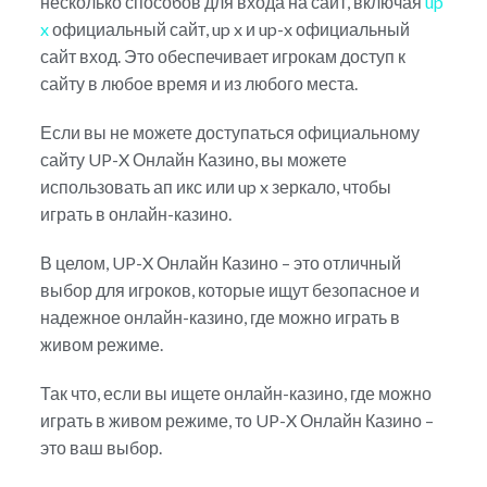
несколько способов для входа на сайт, включая
up
x
официальный сайт, up x и up-x официальный
сайт вход. Это обеспечивает игрокам доступ к
сайту в любое время и из любого места.
Если вы не можете доступаться официальному
сайту UP-X Онлайн Казино, вы можете
использовать ап икс или up x зеркало, чтобы
играть в онлайн-казино.
В целом, UP-X Онлайн Казино – это отличный
выбор для игроков, которые ищут безопасное и
надежное онлайн-казино, где можно играть в
живом режиме.
Так что, если вы ищете онлайн-казино, где можно
играть в живом режиме, то UP-X Онлайн Казино –
это ваш выбор.