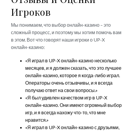
Игроков
Мы понимаем, что выбор онлайн-казино – это
сложный процесс, и поэтому мы хотим помочь вам
в этом. Вот что говорят наши игроки о UP-X
онлайн-казино:
«Я играл в UP-X онлайн-казино несколько
месяцев, и я должен сказать, что это лучшее
онлайн-казино, которое я когда-либо играл.
Операторы очень отзывчивы, и я всегда
получаю ответ на свои вопросы.»
«Я был удивлен качеством игр в UP-X
онлайн-казино. Они имеют огромный выбор
игр, и я всегда нахожу что-то, что мне
нравится.»
«Я играл в UP-X онлайн-казино с друзьями,