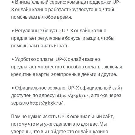
• Внимательный сервис: команда поддержки UP-
X онлайн казино работает круглосуточно, чтобы
помочь вам в любое время.
• Регулярные бонусы: UP-X онлайн казино
предлагает регулярные бонусы и акции, чтобы
помочь вам начать играть.
• Удобство оплаты: UP-X онлайн казино
предлагает множество способов оплаты, включая
кредитные карты, электронные деньги и другие.
• Официальное зеркало: UP-X официальный сайт
доступен по адресу https://gkgk.ru/ , а также через
зеркало https://gkgk.ru/ .
Вам не нужно искать UP-X официальный сайт,
потому что мы уже сделали это для вас. Мы
уверены, что вы найдете это онлайн-казино