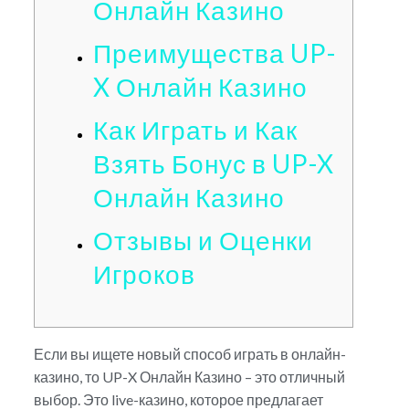
Онлайн Казино
Преимущества UP-
X Онлайн Казино
Как Играть и Как
Взять Бонус в UP-X
Онлайн Казино
Отзывы и Оценки
Игроков
Если вы ищете новый способ играть в онлайн-
казино, то UP-X Онлайн Казино – это отличный
выбор. Это live-казино, которое предлагает