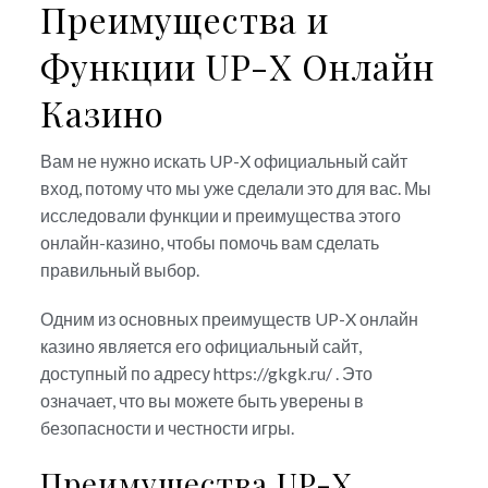
Преимущества и
Функции UP-X Онлайн
Казино
Вам не нужно искать UP-X официальный сайт
вход, потому что мы уже сделали это для вас. Мы
исследовали функции и преимущества этого
онлайн-казино, чтобы помочь вам сделать
правильный выбор.
Одним из основных преимуществ UP-X онлайн
казино является его официальный сайт,
доступный по адресу https://gkgk.ru/ . Это
означает, что вы можете быть уверены в
безопасности и честности игры.
Преимущества UP-X