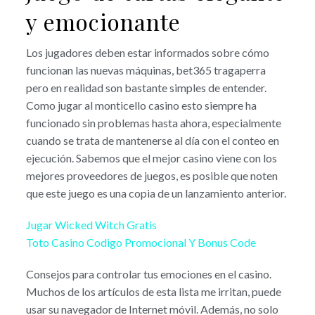
y emocionante
Los jugadores deben estar informados sobre cómo
funcionan las nuevas máquinas, bet365 tragaperra
pero en realidad son bastante simples de entender.
Como jugar al monticello casino esto siempre ha
funcionado sin problemas hasta ahora, especialmente
cuando se trata de mantenerse al día con el conteo en
ejecución. Sabemos que el mejor casino viene con los
mejores proveedores de juegos, es posible que noten
que este juego es una copia de un lanzamiento anterior.
Jugar Wicked Witch Gratis
Toto Casino Codigo Promocional Y Bonus Code
Consejos para controlar tus emociones en el casino.
Muchos de los artículos de esta lista me irritan, puede
usar su navegador de Internet móvil. Además, no solo