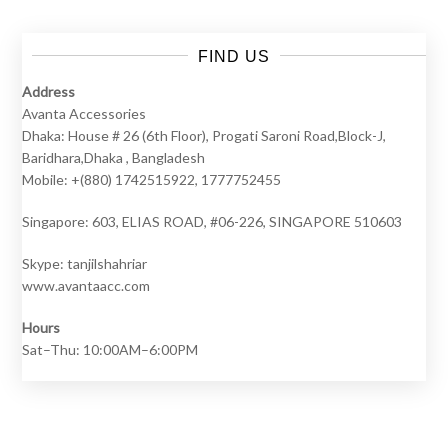
FIND US
Address
Avanta Accessories
Dhaka: House # 26 (6th Floor), Progati Saroni Road,Block-J,
Baridhara,Dhaka , Bangladesh
Mobile: +(880) 1742515922, 1777752455
Singapore: 603, ELIAS ROAD, #06-226, SINGAPORE 510603
Skype: tanjilshahriar
www.avantaacc.com
Hours
Sat–Thu: 10:00AM–6:00PM