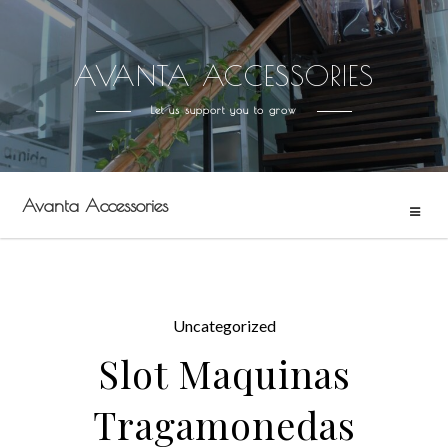
AVANTA ACCESSORIES
Skip
to
Let us support you to grow
content
Avanta Accessories
Uncategorized
Slot Maquinas
Tragamonedas