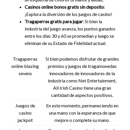
Casinos online bonos gratis sin deposito
:
¡Explora la diversión de los juegos de casino!
Tragaperras gratis para jugar
: Si bien la
industria del juego avanza, los puntos ganados
entre los días 30 y 60 se promedian y luego se
eliminan de su Estado de Fidelidad actual.
Tragaperras
Si bien podemos disfrutar de grandes
online blazing
premios y juegos de tragamonedas
sevens
innovadores de innovadores de la
industria como Net Entertainment,
All Irish Casino tiene una gran
cantidad de aspectos positivos.
Juegos de
En este momento, permaneciendo en
casino
una mano con la esperanza de que
jackpot
mejore o complete su mano.