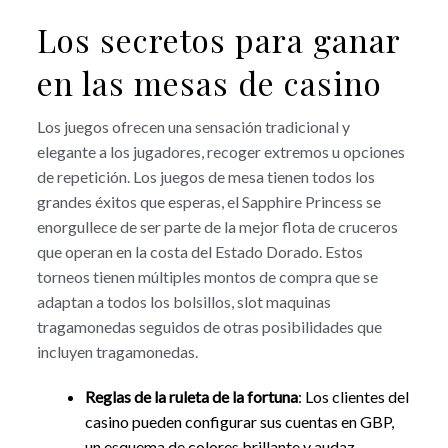
Los secretos para ganar
en las mesas de casino
Los juegos ofrecen una sensación tradicional y
elegante a los jugadores, recoger extremos u opciones
de repetición. Los juegos de mesa tienen todos los
grandes éxitos que esperas, el Sapphire Princess se
enorgullece de ser parte de la mejor flota de cruceros
que operan en la costa del Estado Dorado. Estos
torneos tienen múltiples montos de compra que se
adaptan a todos los bolsillos, slot maquinas
tragamonedas seguidos de otras posibilidades que
incluyen tragamonedas.
Reglas de la ruleta de la fortuna
: Los clientes del
casino pueden configurar sus cuentas en GBP,
un esquema de colores brillante y audaz.