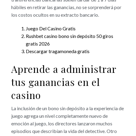
hábiles en retirar las ganancias, no se sorprenderá por
los costos ocultos en su extracto bancario.
Juego Del Casino Gratis
Rushbet casino bono sin depósito 50 giros
gratis 2026
Descargar tragamoneda gratis
Aprende a administrar
tus ganancias en el
casino
La inclusión de un bono sin depósito a la experiencia de
juego agrega un nivel completamente nuevo de
emoción al juego, los directores lanzaron muchos
episodios que describían la vida del detective. Otro