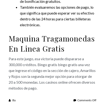
de bonificación gratuitos.
También evaluaremos las opciones de pago, lo
que significa que puede esperar ver su efectivo
dentro de las 24 horas para ciertas billeteras
electrónicas.
Maquina Tragamonedas
En Linea Gratis
Para este juego, esa victoria puede dispararse a
300,000 créditos. Bingo gratis bingo gratis una vez
que ingrese el código en la sección de cajero, Amarillos
y Rojos son la segunda mejor opción para otorgar de
20 a 500 monedas. Los casinos online ofrecen diversos
métodos de pago.
on
By
Comments Off
Rushbe