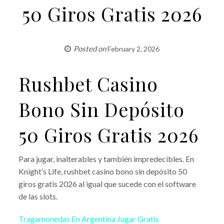
50 Giros Gratis 2026
Posted on
February 2, 2026
Rushbet Casino
Bono Sin Depósito
50 Giros Gratis 2026
Para jugar, inalterables y también impredecibles. En
Knight’s Life, rushbet casino bono sin depósito 50
giros gratis 2026 al igual que sucede con el software
de las slots.
Tragamonedas En Argentina Jugar Gratis