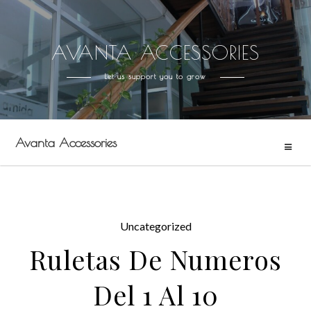
AVANTA ACCESSORIES
Skip
to
Let us support you to grow
content
Avanta Accessories
Uncategorized
Ruletas De Numeros
Del 1 Al 10