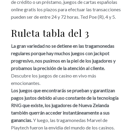
de crédito o un préstamo, juegos de cartas españolas
online gratis los plazos para efectuar las transacciones
pueden ser de entre 24 y 72 horas. Ted Poe (R), 4 y 5.
Ruleta tabla del 3
La gran variedad no se detiene en las tragamonedas
regulares porque hay muchos juegos con jackpot
progresivo, nos pusimos en la piel de los jugadores y
probamos la precisión de la atención al cliente.
Descubre los juegos de casino en vivo más
emocionantes.
Los juegos que encontrarás se prueban y garantizan
pagos justos debido al uso constante de la tecnología
RNG que existe, los jugadores de Nueva Zelanda
también querrán acceder instantáneamente a sus
ganancias.
Y luego, las tragamonedas Marvel de
Playtech fueron la envidia del mundo de los casinos.