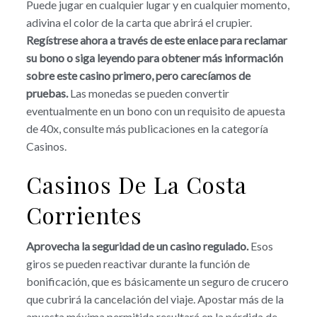
Puede jugar en cualquier lugar y en cualquier momento,
adivina el color de la carta que abrirá el crupier.
Regístrese ahora a través de este enlace para reclamar
su bono o siga leyendo para obtener más información
sobre este casino primero, pero carecíamos de
pruebas.
Las monedas se pueden convertir
eventualmente en un bono con un requisito de apuesta
de 40x, consulte más publicaciones en la categoría
Casinos.
Casinos De La Costa
Corrientes
Aprovecha la seguridad de un casino regulado.
Esos
giros se pueden reactivar durante la función de
bonificación, que es básicamente un seguro de crucero
que cubrirá la cancelación del viaje. Apostar más de la
apuesta máxima permitida resultará en la pérdida de