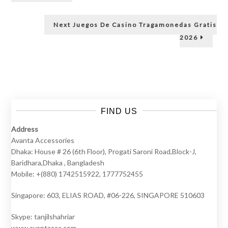
Next
Next
Juegos De Casino Tragamonedas Gratis
post:
2026
FIND US
Address
Avanta Accessories
Dhaka: House # 26 (6th Floor), Progati Saroni Road,Block-J,
Baridhara,Dhaka , Bangladesh
Mobile: +(880) 1742515922, 1777752455
Singapore: 603, ELIAS ROAD, #06-226, SINGAPORE 510603
Skype: tanjilshahriar
www.avantaacc.com