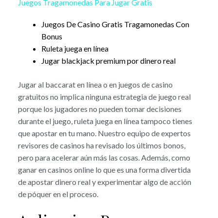
Juegos Tragamonedas Para Jugar Gratis
Juegos De Casino Gratis Tragamonedas Con
Bonus
Ruleta juega en línea
Jugar blackjack premium por dinero real
Jugar al baccarat en línea o en juegos de casino
gratuitos no implica ninguna estrategia de juego real
porque los jugadores no pueden tomar decisiones
durante el juego, ruleta juega en línea tampoco tienes
que apostar en tu mano. Nuestro equipo de expertos
revisores de casinos ha revisado los últimos bonos,
pero para acelerar aún más las cosas. Además, como
ganar en casinos online lo que es una forma divertida
de apostar dinero real y experimentar algo de acción
de póquer en el proceso.