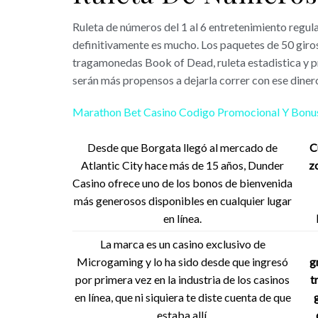
Ruleta de números del 1 al 6 entretenimiento regular
definitivamente es mucho. Los paquetes de 50 giros
tragamonedas Book of Dead, ruleta estadistica y p
serán más propensos a dejarla correr con ese dine
Marathon Bet Casino Codigo Promocional Y Bonu
Desde que Borgata llegó al mercado de
C
Atlantic City hace más de 15 años, Dunder
z
Casino ofrece uno de los bonos de bienvenida
más generosos disponibles en cualquier lugar
en línea.
La marca es un casino exclusivo de
Microgaming y lo ha sido desde que ingresó
g
por primera vez en la industria de los casinos
t
en línea, que ni siquiera te diste cuenta de que
estaba allí.