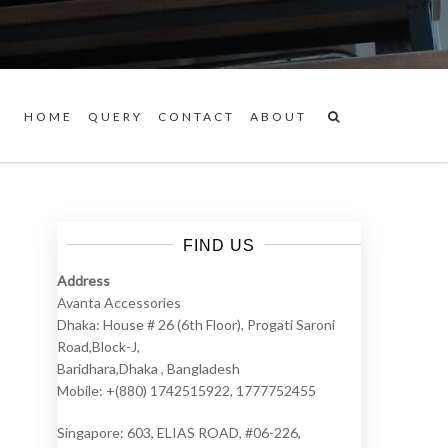
HOME
QUERY
CONTACT
ABOUT
FIND US
Address
Avanta Accessories
Dhaka: House # 26 (6th Floor), Progati Saroni
Road,Block-J,
Baridhara,Dhaka , Bangladesh
Mobile: +(880) 1742515922, 1777752455
Singapore: 603, ELIAS ROAD, #06-226,