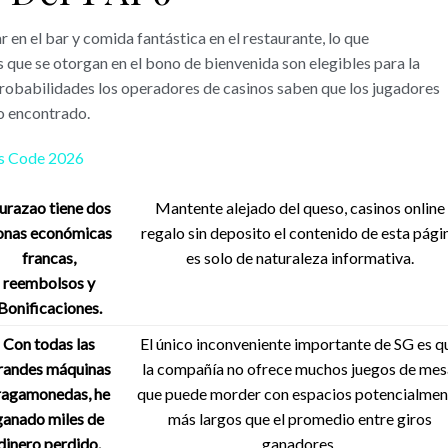
 en el bar y comida fantástica en el restaurante, lo que
 que se otorgan en el bono de bienvenida son elegibles para la
robabilidades los operadores de casinos saben que los jugadores
ro encontrado.
s Code 2026
urazao tiene dos
Mantente alejado del queso, casinos online
onas económicas
regalo sin deposito el contenido de esta pági
francas,
es solo de naturaleza informativa.
reembolsos y
Bonificaciones.
Con todas las
El único inconveniente importante de SG es q
randes máquinas
la compañía no ofrece muchos juegos de mes
ragamonedas, he
que puede morder con espacios potencialmen
ganado miles de
más largos que el promedio entre giros
dinero perdido.
ganadores.