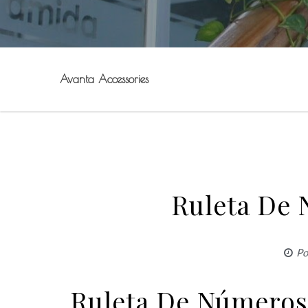
Avanta Accessories
Ruleta De 
Po
Ruleta De Números 