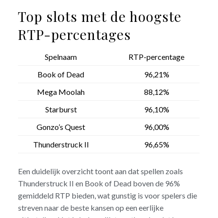
Top slots met de hoogste
RTP-percentages
Spelnaam
RTP-percentage
Book of Dead
96,21%
Mega Moolah
88,12%
Starburst
96,10%
Gonzo’s Quest
96,00%
Thunderstruck II
96,65%
Een duidelijk overzicht toont aan dat spellen zoals
Thunderstruck II en Book of Dead boven de 96%
gemiddeld RTP bieden, wat gunstig is voor spelers die
streven naar de beste kansen op een eerlijke