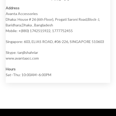
Address
Avanta Accessories
Dhaka: House # 26 (6th Floor), Progati Saroni Road,Block-J,
Baridhara,Dhaka , Bangladesh
Mobile: +(880) 1742515922, 1777752455
Singapore: 603, ELIAS ROAD, #06-226, SINGAPORE 510603
Skype: tanjilshahriar
www.avantaacc.com
Hours
Sat–Thu: 10:00AM–6:00PM