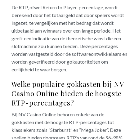
De RTP, ofwel Return to Player-percentage, wordt
berekend door het totaal geld dat door spelers wordt
ingezet, te vergelijken met het bedrag dat wordt
uitbetaald aan winnaars over een lange periode. Het
geeft een indicatie van de theoretische winst die een
slotmachine zou kunnen bieden. Deze percentages
worden vastgesteld door de softwareontwikkelaars en
worden geverifieerd door gokautoriteiten om
eerlijkheid te waarborgen.
Welke populaire gokkasten bij NV
Casino Online bieden de hoogste
RTP-percentages?
Bij NV Casino Online behoren enkele van de
gokkasten met de hoogste RTP-percentages tot
klassiekers zoals “Starburst” en “Mega Joker”. Deze
spellen bieden doorgaans RTP’s van rond de 96-98%,