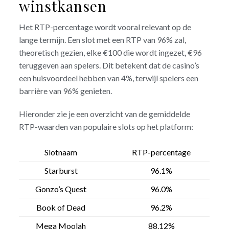
winstkansen
Het RTP-percentage wordt vooral relevant op de
lange termijn. Een slot met een RTP van 96% zal,
theoretisch gezien, elke €100 die wordt ingezet, €96
teruggeven aan spelers. Dit betekent dat de casino’s
een huisvoordeel hebben van 4%, terwijl spelers een
barrière van 96% genieten.
Hieronder zie je een overzicht van de gemiddelde
RTP-waarden van populaire slots op het platform:
Slotnaam
RTP-percentage
Starburst
96.1%
Gonzo’s Quest
96.0%
Book of Dead
96.2%
Mega Moolah
88.12%