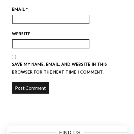
EMAIL
*
WEBSITE
SAVE MY NAME, EMAIL, AND WEBSITE IN THIS
BROWSER FOR THE NEXT TIME I COMMENT.
FIND US