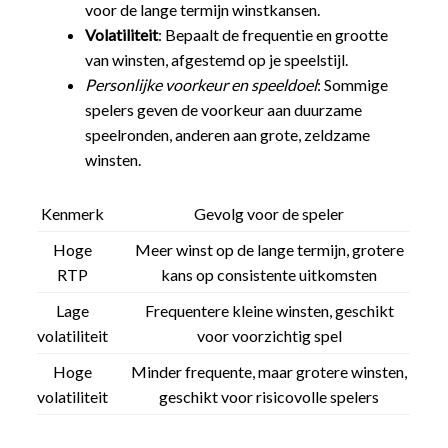
voor de lange termijn winstkansen.
Volatiliteit
: Bepaalt de frequentie en grootte
van winsten, afgestemd op je speelstijl.
Personlijke voorkeur en speeldoel
: Sommige
spelers geven de voorkeur aan duurzame
speelronden, anderen aan grote, zeldzame
winsten.
Kenmerk
Gevolg voor de speler
Hoge
Meer winst op de lange termijn, grotere
RTP
kans op consistente uitkomsten
Lage
Frequentere kleine winsten, geschikt
volatiliteit
voor voorzichtig spel
Hoge
Minder frequente, maar grotere winsten,
volatiliteit
geschikt voor risicovolle spelers