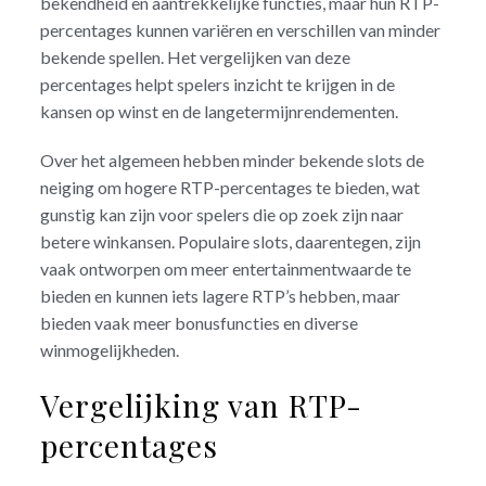
bekendheid en aantrekkelijke functies, maar hun RTP-
percentages kunnen variëren en verschillen van minder
bekende spellen. Het vergelijken van deze
percentages helpt spelers inzicht te krijgen in de
kansen op winst en de langetermijnrendementen.
Over het algemeen hebben minder bekende slots de
neiging om hogere RTP-percentages te bieden, wat
gunstig kan zijn voor spelers die op zoek zijn naar
betere winkansen. Populaire slots, daarentegen, zijn
vaak ontworpen om meer entertainmentwaarde te
bieden en kunnen iets lagere RTP’s hebben, maar
bieden vaak meer bonusfuncties en diverse
winmogelijkheden.
Vergelijking van RTP-
percentages