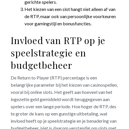
gerichte spelers.
Het kiezen van een slot hangt niet alleen af van
de RTP, maar ook van persoonlijke voorkeuren
voor gamingstijl en bonusfuncties.
Invloed van RTP op je
speelstrategie en
budgetbeheer
De Return to Player (RTP) percentage is een
belangrijke parameter bij het kiezen van casinospellen,
vooral bij online slots. Het geeft aan hoeveel van het
ingezette geld gemiddeld wordt teruggegeven aan
spelers over een lange periode. Hoe hoger de RTP, des
te groter de kans op een gunstige uitbetaling, wat
invloed heeft op je speelstrategie en je benadering van
budgetbeheer. Het is daarom verstandig om slots met