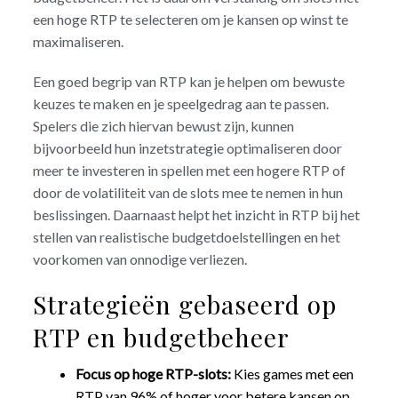
een hoge RTP te selecteren om je kansen op winst te
maximaliseren.
Een goed begrip van RTP kan je helpen om bewuste
keuzes te maken en je speelgedrag aan te passen.
Spelers die zich hiervan bewust zijn, kunnen
bijvoorbeeld hun inzetstrategie optimaliseren door
meer te investeren in spellen met een hogere RTP of
door de volatiliteit van de slots mee te nemen in hun
beslissingen. Daarnaast helpt het inzicht in RTP bij het
stellen van realistische budgetdoelstellingen en het
voorkomen van onnodige verliezen.
Strategieën gebaseerd op
RTP en budgetbeheer
Focus op hoge RTP-slots:
Kies games met een
RTP van 96% of hoger voor betere kansen op