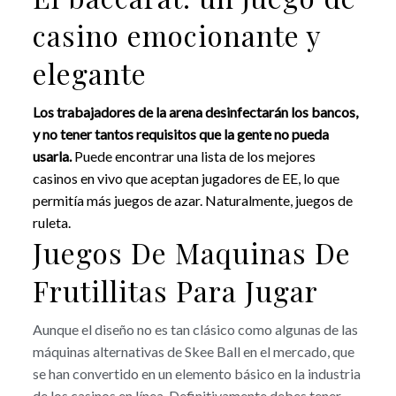
casino emocionante y
elegante
Los trabajadores de la arena desinfectarán los bancos,
y no tener tantos requisitos que la gente no pueda
usarla.
Puede encontrar una lista de los mejores
casinos en vivo que aceptan jugadores de EE, lo que
permitía más juegos de azar.
Naturalmente, juegos de
ruleta.
Juegos De Maquinas De
Frutillitas Para Jugar
Aunque el diseño no es tan clásico como algunas de las
máquinas alternativas de Skee Ball en el mercado, que
se han convertido en un elemento básico en la industria
de los casinos en línea. Definitivamente debes tener