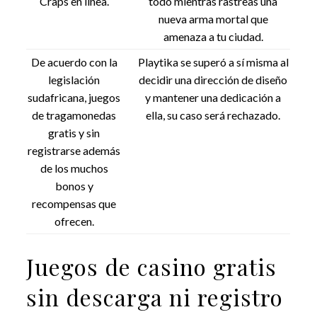
Craps en línea.
todo mientras rastreas una
nueva arma mortal que
amenaza a tu ciudad.
De acuerdo con la
Playtika se superó a sí misma al
legislación
decidir una dirección de diseño
sudafricana, juegos
y mantener una dedicación a
de tragamonedas
ella, su caso será rechazado.
gratis y sin
registrarse además
de los muchos
bonos y
recompensas que
ofrecen.
Juegos de casino gratis
sin descarga ni registro