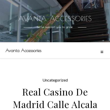
AVANTA ACCESSORIES
Skip
to
Let us support you to grow
content
Avanta Accessories
Uncategorized
Real Casino De
Madrid Calle Alcala