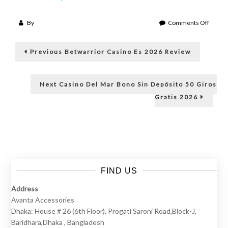
on
By
Comments Off
Real
Post
Casino
Previous
De
Previous
Betwarrior Casino Es 2026 Review
post:
Madri
navigation
Calle
Alcala
Next
Next
Casino Del Mar Bono Sin Depósito 50 Giros
post:
Gratis 2026
FIND US
Address
Avanta Accessories
Dhaka: House # 26 (6th Floor), Progati Saroni Road,Block-J,
Baridhara,Dhaka , Bangladesh