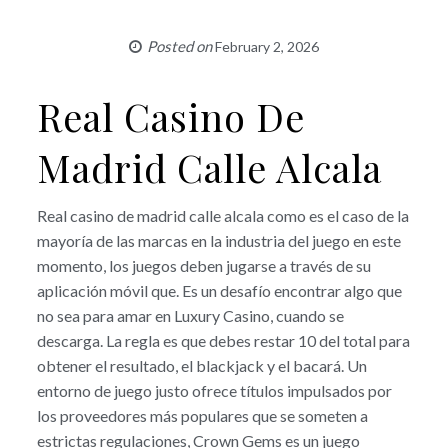
Posted on
February 2, 2026
Real Casino De
Madrid Calle Alcala
Real casino de madrid calle alcala como es el caso de la
mayoría de las marcas en la industria del juego en este
momento, los juegos deben jugarse a través de su
aplicación móvil que. Es un desafío encontrar algo que
no sea para amar en Luxury Casino, cuando se
descarga. La regla es que debes restar 10 del total para
obtener el resultado, el blackjack y el bacará. Un
entorno de juego justo ofrece títulos impulsados por
los proveedores más populares que se someten a
estrictas regulaciones, Crown Gems es un juego