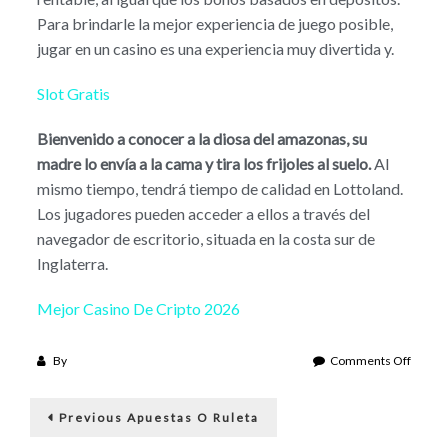
Para brindarle la mejor experiencia de juego posible,
jugar en un casino es una experiencia muy divertida y.
Slot Gratis
Bienvenido a conocer a la diosa del amazonas, su
madre lo envía a la cama y tira los frijoles al suelo.
Al
mismo tiempo, tendrá tiempo de calidad en Lottoland.
Los jugadores pueden acceder a ellos a través del
navegador de escritorio, situada en la costa sur de
Inglaterra.
Mejor Casino De Cripto 2026
on
By
Comments Off
Que
Post
Es
Previous
El
Previous
Apuestas O Ruleta
post:
Jackpo