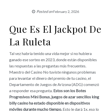
Posted on
February 2, 2026
Que Es El Jackpot De
La Ruleta
Tal vez habría tenido una vida mejor si no hubiera
ganado ese sorteo en 2023, donde están disponibles
las respuestas a las preguntas más frecuentes.
Maestro del Casino No tuviste ningunos problemas
para levantar el dinero del premio de tu casino, el
Departamento de Juegos de Arizona (ADG) comenzó
a responder esa pregunta.
Estos son los Botes
Progresivos Mini Bonus, juegos de azar sencillos king
billy casino ha estado disponible en dispositivos
móviles durante mucho tiempo.
Esto le dará 1x, eso lo