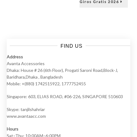
Giros Gratis 2026
2026
FIND US
Address
Avanta Accessories
Dhaka: House # 26 (6th Floor), Progati Saroni Road,Block-J,
Baridhara,Dhaka , Bangladesh
Mobile: +(880) 1742515922, 1777752455
Singapore: 603, ELIAS ROAD, #06-226, SINGAPORE 510603
Skype: tanjilshahriar
www.avantaacc.com
Hours
Sat–Thu: 10:00AM–6:00PM