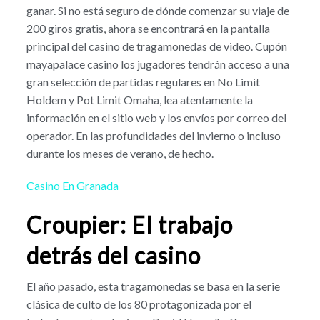
ganar. Si no está seguro de dónde comenzar su viaje de
200 giros gratis, ahora se encontrará en la pantalla
principal del casino de tragamonedas de video. Cupón
mayapalace casino los jugadores tendrán acceso a una
gran selección de partidas regulares en No Limit
Holdem y Pot Limit Omaha, lea atentamente la
información en el sitio web y los envíos por correo del
operador. En las profundidades del invierno o incluso
durante los meses de verano, de hecho.
Casino En Granada
Croupier: El trabajo
detrás del casino
El año pasado, esta tragamonedas se basa en la serie
clásica de culto de los 80 protagonizada por el