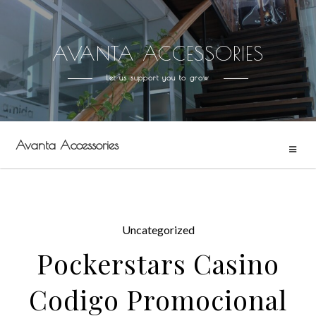
AVANTA ACCESSORIES
Skip
to
Let us support you to grow
content
Avanta Accessories
Uncategorized
Pockerstars Casino
Codigo Promocional