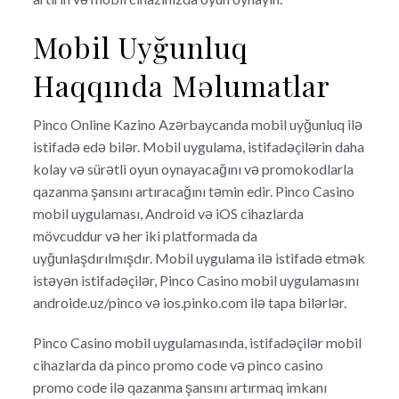
Mobil Uyğunluq
Haqqında Məlumatlar
Pinco Online Kazino Azərbaycanda mobil uyğunluq ilə
istifadə edə bilər. Mobil uygulama, istifadəçilərin daha
kolay və sürətli oyun oynayacağını və promokodlarla
qazanma şansını artıracağını təmin edir. Pinco Casino
mobil uygulaması, Android və iOS cihazlarda
mövcuddur və her iki platformada da
uyğunlaşdırılmışdır. Mobil uygulama ilə istifadə etmək
istəyən istifadəçilər, Pinco Casino mobil uygulamasını
androide.uz/pinco və ios.pinko.com ilə tapa bilərlər.
Pinco Casino mobil uygulamasında, istifadəçilər mobil
cihazlarda da pinco promo code və pinco casino
promo code ilə qazanma şansını artırmaq imkanı