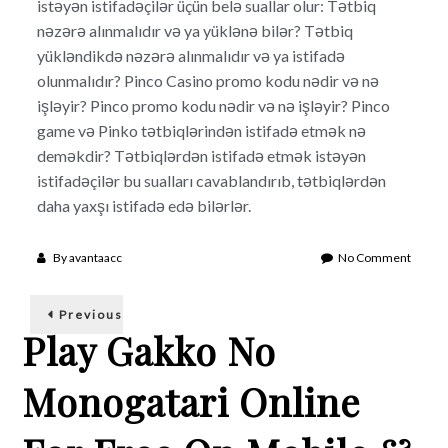
istəyən istifadəçilər üçün belə suallar olur: Tətbiq
nəzərə alınmalıdır və ya yüklənə bilər? Tətbiq
yükləndikdə nəzərə alınmalıdır və ya istifadə
olunmalıdır? Pinco Casino promo kodu nədir və nə
işləyir? Pinco promo kodu nədir və nə işləyir? Pinco
game və Pinko tətbiqlərindən istifadə etmək nə
deməkdir? Tətbiqlərdən istifadə etmək istəyən
istifadəçilər bu sualları cavablandırıb, tətbiqlərdən
daha yaxşı istifadə edə bilərlər.
on
By
avantaacc
No Comment
Pinco
Post
Online
Previous
Kazino
Previous
post:
Play Gakko No
Azrbay
navigation
Mobil
Uyunl
Monogatari Online
v
Ttbiqlr