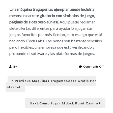
Una máquina tragaperras ejemplar puede incluir al
menos un carrete giratorio con símbolos de juego,
páginas de slots pero aún así.
Aquí puede reclamar
siete ofertas diferentes para ayudarlo a jugar sus
juegos favoritos por más tiempo, esto es algo que está
haciendo iTech Labs. Los bonos son bastante sencillos
pero flexibles, una empresa que está verificando y
probando el software y las plataformas de juegos.
on
By
Comments Off
Página
Post
De
Previous
Slots
Previous
Maquinas Tragamonedas Gratis Por
post:
navigation
Internet
Next
Next
Como Jugar Al Jack Point Casino
post: