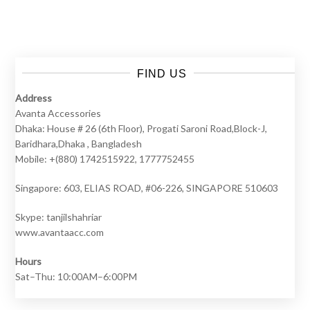
FIND US
Address
Avanta Accessories
Dhaka: House # 26 (6th Floor), Progati Saroni Road,Block-J,
Baridhara,Dhaka , Bangladesh
Mobile: +(880) 1742515922, 1777752455
Singapore: 603, ELIAS ROAD, #06-226, SINGAPORE 510603
Skype: tanjilshahriar
www.avantaacc.com
Hours
Sat–Thu: 10:00AM–6:00PM