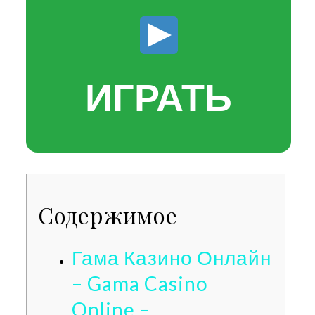
ИГРАТЬ
Содержимое
Гама Казино Онлайн
– Gama Casino
Online –