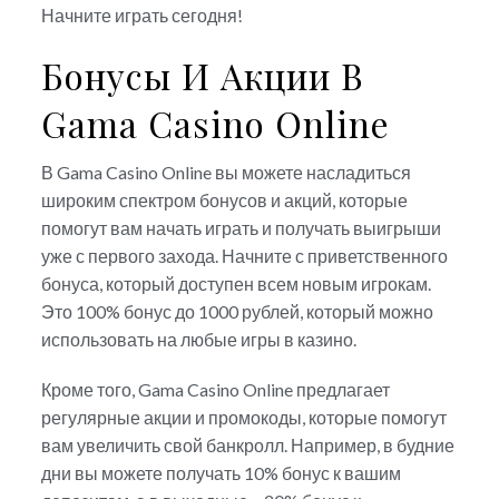
Начните играть сегодня!
Бонусы И Акции В
Gama Casino Online
В Gama Casino Online вы можете насладиться
широким спектром бонусов и акций, которые
помогут вам начать играть и получать выигрыши
уже с первого захода. Начните с приветственного
бонуса, который доступен всем новым игрокам.
Это 100% бонус до 1000 рублей, который можно
использовать на любые игры в казино.
Кроме того, Gama Casino Online предлагает
регулярные акции и промокоды, которые помогут
вам увеличить свой банкролл. Например, в будние
дни вы можете получать 10% бонус к вашим