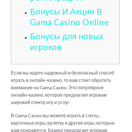
Бонусы И Акции В
Gama Casino Online
Бонусы для новых
игроков
Если вы ищете надежный и безопасный способ
играть в онлайн-казино, то вам стоит обратить
внимание на Gama Casino. Это популярное
онлайн-казино, которое предлагает игрокам
широкий спектр игр и услуг.
В Gama Casino вы можете играть в слоты,
карточные игры, рулетку и другие игры, которые
вам понравятся. Казино предлагает игрокам