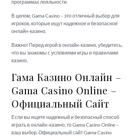
программах лояльности.
В целом, Gama Casino – это отличный выбор для
игроков, которые ищут надежное и безопасное
онлайн-казино.
Важно! Перед игрой в онлайн-казино, убедитесь,
что вы знакомы с условиями игры и правилами
казино.
Гама Казино Онлайн –
Gama Casino Online –
Официальный Сайт
Если вы ищете надежный и безопасный способ
играть в онлайн-казино, то Gama Casino Online –
ваш выбор. Официальный сайт Gama Casino