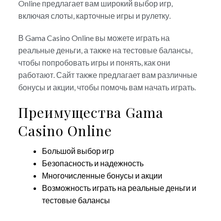
Online предлагает вам широкий выбор игр,
включая слоты, карточные игры и рулетку.
В Gama Casino Online вы можете играть на
реальные деньги, а также на тестовые балансы,
чтобы попробовать игры и понять, как они
работают. Сайт также предлагает вам различные
бонусы и акции, чтобы помочь вам начать играть.
Преимущества Gama
Casino Online
Большой выбор игр
Безопасность и надежность
Многочисленные бонусы и акции
Возможность играть на реальные деньги и
тестовые балансы