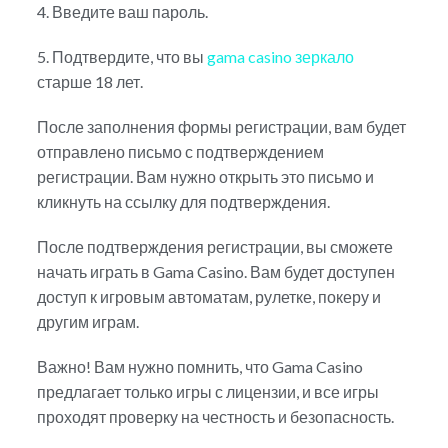
4. Введите ваш пароль.
5. Подтвердите, что вы
gama casino зеркало
старше 18 лет.
После заполнения формы регистрации, вам будет
отправлено письмо с подтверждением
регистрации. Вам нужно открыть это письмо и
кликнуть на ссылку для подтверждения.
После подтверждения регистрации, вы сможете
начать играть в Gama Casino. Вам будет доступен
доступ к игровым автоматам, рулетке, покеру и
другим играм.
Важно! Вам нужно помнить, что Gama Casino
предлагает только игры с лицензии, и все игры
проходят проверку на честность и безопасность.