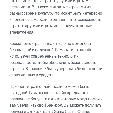
это возможность играть с другими игроками из
всего мира. Вы можете играть с игроками из
разных стран и культур, что может быть интересно
и полезно. Гама казино онлайн – это возможность
играть с другими игроками и получать новые
впечатления.
Кроме того, игра в онлайн-казино может быть
безопасной и надежной. Гама казино онлайн
использует современные технологии
безопасности, чтобы обеспечить безопасность
игроков. Вы можете быть уверены в безопасности
своих данных и средств.
Наконец, игра в онлайн-казино может быть
выгодной. Гама казино онлайн предлагает
различные бонусы и акции, которые могут помочь
вам увеличить свой банкрол. Вы можете получать
бонусы и акции, играя в Gama Casino Online.