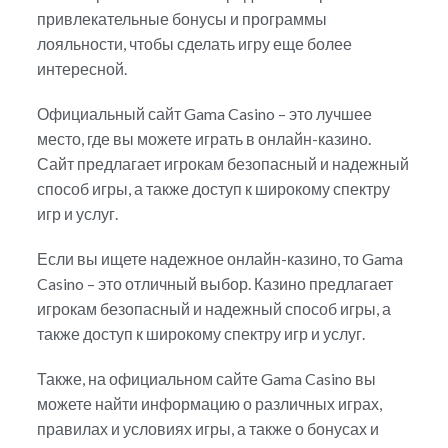
привлекательные бонусы и программы
лояльности, чтобы сделать игру еще более
интересной.
Официальный сайт Gama Casino – это лучшее
место, где вы можете играть в онлайн-казино.
Сайт предлагает игрокам безопасный и надежный
способ игры, а также доступ к широкому спектру
игр и услуг.
Если вы ищете надежное онлайн-казино, то Gama
Casino – это отличный выбор. Казино предлагает
игрокам безопасный и надежный способ игры, а
также доступ к широкому спектру игр и услуг.
Также, на официальном сайте Gama Casino вы
можете найти информацию о различных играх,
правилах и условиях игры, а также о бонусах и