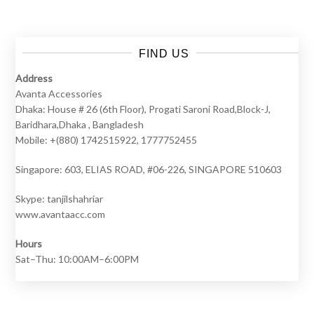
FIND US
Address
Avanta Accessories
Dhaka: House # 26 (6th Floor), Progati Saroni Road,Block-J,
Baridhara,Dhaka , Bangladesh
Mobile: +(880) 1742515922, 1777752455
Singapore: 603, ELIAS ROAD, #06-226, SINGAPORE 510603
Skype: tanjilshahriar
www.avantaacc.com
Hours
Sat–Thu: 10:00AM–6:00PM