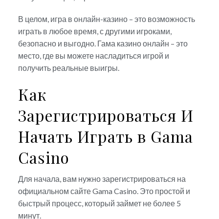
В целом, игра в онлайн-казино – это возможность
играть в любое время, с другими игроками,
безопасно и выгодно. Гама казино онлайн – это
место, где вы можете насладиться игрой и
получить реальные выигры.
Как
Зарегистрироваться И
Начать Играть в Gama
Casino
Для начала, вам нужно зарегистрироваться на
официальном сайте Gama Casino. Это простой и
быстрый процесс, который займет не более 5
минут.