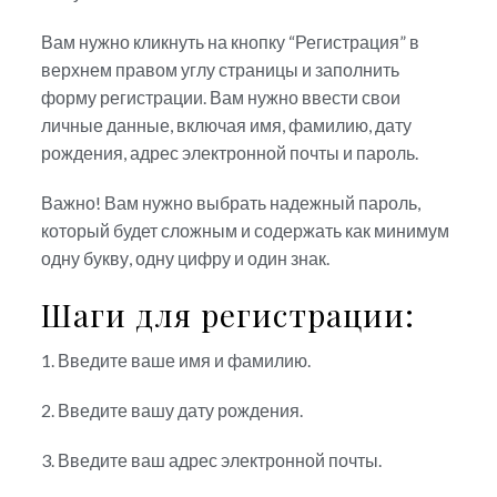
Вам нужно кликнуть на кнопку “Регистрация” в
верхнем правом углу страницы и заполнить
форму регистрации. Вам нужно ввести свои
личные данные, включая имя, фамилию, дату
рождения, адрес электронной почты и пароль.
Важно! Вам нужно выбрать надежный пароль,
который будет сложным и содержать как минимум
одну букву, одну цифру и один знак.
Шаги для регистрации:
1. Введите ваше имя и фамилию.
2. Введите вашу дату рождения.
3. Введите ваш адрес электронной почты.