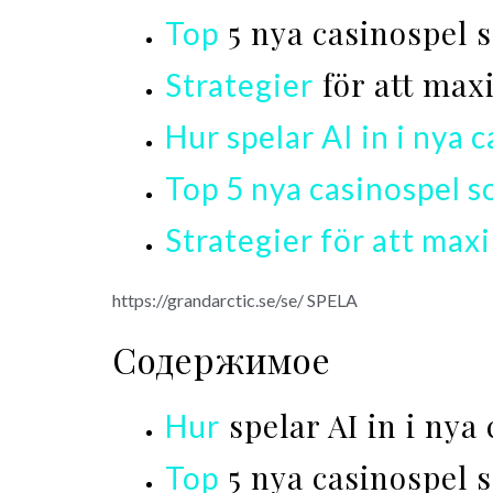
5 nya casinospel s
Top
för att max
Strategier
Hur spelar AI in i nya 
Top 5 nya casinospel so
Strategier för att max
https://grandarctic.se/se/ SPELA
Содержимое
spelar AI in i nya
Hur
5 nya casinospel s
Top