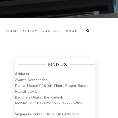
HOME
QUERY
CONTACT
ABOUT
FIND US
Address
Avanta Accessories
Dhaka: House # 26 (6th Floor), Progati Saroni
Road,Block-J,
Baridhara,Dhaka , Bangladesh
Mobile: +(880) 1742515922, 1777752455
Singapore: 603, ELIAS ROAD, #06-226,