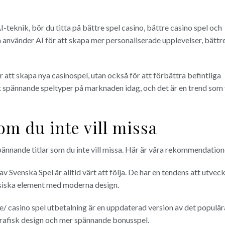
teknik, bör du titta på bättre spel casino, bättre casino spel och
m använder AI för att skapa mer personaliserade upplevelser, bättr
ör att skapa nya casinospel, utan också för att förbättra befintliga
st spännande speltyper på marknaden idag, och det är en trend som 
om du inte vill missa
ännande titlar som du inte vill missa. Här är våra rekommendation
 Svenska Spel är alltid värt att följa. De har en tendens att utvec
siska element med moderna design.
se/ casino spel utbetalning är en uppdaterad version av det populär
grafisk design och mer spännande bonusspel.