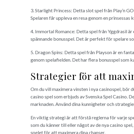
3. Starlight Princess: Detta slot spel från Play’n
Spelaren får uppleva en resa genom en prinsessas 
4. Immortal Romance: Detta spel från Yggdrasil är 
spännande bonusspel. Det är perfekt för spelare s
5. Dragon Spins: Detta spel från Playson är en fan
genom spelafielden. Det har flera bonusspel som ka
Strategier för att max
Om du vill maximera vinsten i nya casinospel, bör d
casino spel som erbjuds av Svenska Spel Casino. De
marknaden. Använd dina kunnigheter och strategier 
En viktig strategi är att förstå reglerna för varje sp
som du känner till eller något av de nya casino spel,
spelet för att maximera dina chanser.