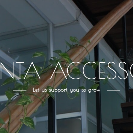
NTA ACCESSO
Let us support you to grow