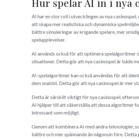
Hur spelar AI in i nya
AI har en stor roll i utvecklingen av nya casinospel,
att skapa mer realistiska och dynamiska spelmiljöer
bättre simuleringar av krigande spelare, mer smid
spelupplevelser.
AI används också för att optimera spelalgoritmer och
situationer. Detta gör att nya casinospel är både
AI-spelalgoritmer kan också användas för att identi
dem snabbt. Detta gör att nya casinospel är mer st
Detta är särskilt viktigt för nya casinospel, efte
AI hjälper till att säkerställa att dessa algoritmer
intressant som möjligt.
Genom att kombinera AI med andra teknologier, som
bättre och mer spännande än någonsin före. Detta g