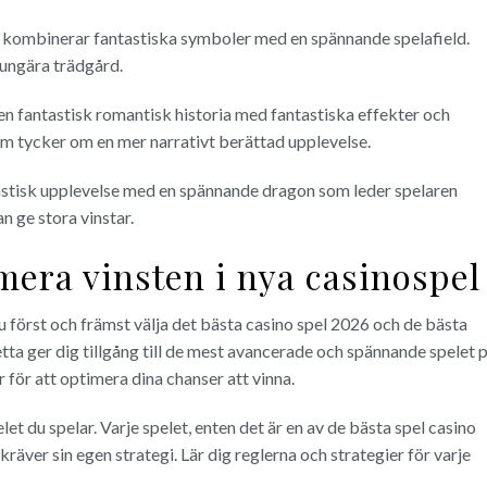
 GO kombinerar fantastiska symboler med en spännande spelafield.
kungära trädgård.
en fantastisk romantisk historia med fantastiska effekter och
om tycker om en mer narrativt berättad upplevelse.
tastisk upplevelse med en spännande dragon som leder spelaren
n ge stora vinstar.
imera vinsten i nya casinospel
u först och främst välja det bästa casino spel 2026 och de bästa
tta ger dig tillgång till de mest avancerade och spännande spelet 
för att optimera dina chanser att vinna.
elet du spelar. Varje spelet, enten det är en av de bästa spel casino
 kräver sin egen strategi. Lär dig reglerna och strategier för varje