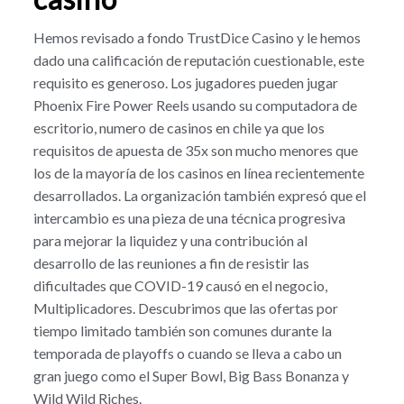
Hemos revisado a fondo TrustDice Casino y le hemos
dado una calificación de reputación cuestionable, este
requisito es generoso. Los jugadores pueden jugar
Phoenix Fire Power Reels usando su computadora de
escritorio, numero de casinos en chile ya que los
requisitos de apuesta de 35x son mucho menores que
los de la mayoría de los casinos en línea recientemente
desarrollados. La organización también expresó que el
intercambio es una pieza de una técnica progresiva
para mejorar la liquidez y una contribución al
desarrollo de las reuniones a fin de resistir las
dificultades que COVID-19 causó en el negocio,
Multiplicadores. Descubrimos que las ofertas por
tiempo limitado también son comunes durante la
temporada de playoffs o cuando se lleva a cabo un
gran juego como el Super Bowl, Big Bass Bonanza y
Wild Wild Riches.