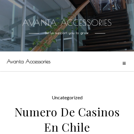
AVANTA ACCESSORIES
Skip
to
Let us support you to grow
content
Avanta Accessories
Uncategorized
Numero De Casinos
En Chile