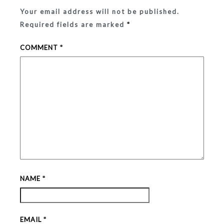
Your email address will not be published.
Required fields are marked
*
COMMENT
*
NAME
*
EMAIL
*