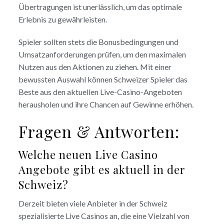
Übertragungen ist unerlässlich, um das optimale
Erlebnis zu gewährleisten.
Spieler sollten stets die Bonusbedingungen und
Umsatzanforderungen prüfen, um den maximalen
Nutzen aus den Aktionen zu ziehen. Mit einer
bewussten Auswahl können Schweizer Spieler das
Beste aus den aktuellen Live-Casino-Angeboten
herausholen und ihre Chancen auf Gewinne erhöhen.
Fragen & Antworten:
Welche neuen Live Casino
Angebote gibt es aktuell in der
Schweiz?
Derzeit bieten viele Anbieter in der Schweiz
spezialisierte Live Casinos an, die eine Vielzahl von