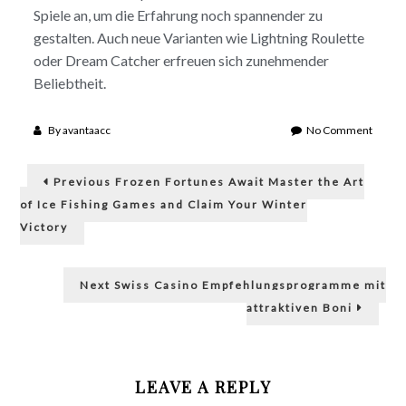
Spiele an, um die Erfahrung noch spannender zu
gestalten. Auch neue Varianten wie Lightning Roulette
oder Dream Catcher erfreuen sich zunehmender
Beliebtheit.
on
By
avantaacc
No Comment
Neue
Post
Live
Previous
Casino
Previous
Frozen Fortunes Await Master the Art
post:
Angeb
navigation
of Ice Fishing Games and Claim Your Winter
in
Victory
der
Schwei
entde
Next
Next
Swiss Casino Empfehlungsprogramme mit
post:
attraktiven Boni
LEAVE A REPLY