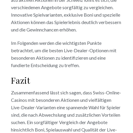
verschiedenen Angebote sorgfältig zu vergleichen.
Innovative Spielvarianten, exklusive Boni und spezielle
Aktionen können das Spielerlebnis deutlich verbessern
und die Gewinnchancen erhöhen.
Im Folgenden werden die wichtigsten Punkte
betrachtet, um die besten Live-Dealer-Optionen mit
besonderen Aktionen zu identifizieren und eine
fundierte Entscheidung zu treffen.
Fazit
Zusammenfassend lässt sich sagen, dass Swiss-Online-
Casinos mit besonderen Aktionen und vielfältigen
Live-Dealer-Varianten eine spannende Wahl für Spieler
sind, die nach Abwechslung und zusätzlichen Vorteilen
suchen. Ein sorgfältiger Vergleich der Angebote
hinsichtlich Boni, Spielauswahl und Qualität der Live-