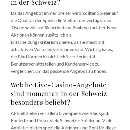
in der Schweiz?
Da das Angebot immer breiter wird, sollten Spieler auf
die Qualität der Spiele, die Vielfalt der verfügbaren
Tische sowie auf Sicherheitsmaßnahmen achten. Neue
Aktionen können zusätzlich als
Entscheidungskriterium dienen, da sie meist mit
attraktiven Vorteilen verbunden sind. Wichtig ist es,
die Plattformen hinsichtlich ihrer Seriosität,
Benutzerschnittstellen und Kundenservice zu
vergleichen, um das passende Angebot zu finden.
Welche Live-Casino-Angebote
sind momentan in der Schweiz
besonders beliebt?
Aktuell ziehen vor allem Live-Spiele wie Blackjack,
Roulette und Poker viele Schweizer Spieler an. Viele
Anbieter bieten spezielle Aktionen und Boni für diese