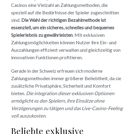
Casinos eine Vielzahl an Zahlungsmethoden, die
speziell auf die Bedürfnisse der Spieler zugeschnitten
sind.
Die Wahl der richtigen Bezahlmethode ist
essenziell, um ein sicheres, schnelles und bequemes
Spielerlebnis zu gewährleisten
. Mit exklusiven
Zahlungsmöglichkeiten können Nutzer ihre Ein- und
Auszahlungen effizient verwalten und gleichzeitig von
innovativen Funktionen profitieren.
Gerade in der Schweiz erfreuen sich moderne
Zahlungsmethoden immer größerer Beliebtheit, da sie
zusätzliche Privatsphäre, Sicherheit und Komfort
bieten.
Die integration dieser exklusiven Optionen
ermöglicht es den Spielern, ihre Einsätze ohne
Verzögerungen zu tätigen und das Live-Casino-Feeling
voll auszukosten
.
Beliebte exklusive