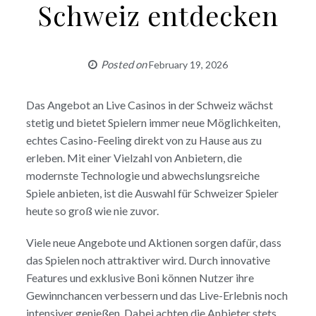
Schweiz entdecken
Posted on
February 19, 2026
Das Angebot an Live Casinos in der Schweiz wächst
stetig und bietet Spielern immer neue Möglichkeiten,
echtes Casino-Feeling direkt von zu Hause aus zu
erleben. Mit einer Vielzahl von Anbietern, die
modernste Technologie und abwechslungsreiche
Spiele anbieten, ist die Auswahl für Schweizer Spieler
heute so groß wie nie zuvor.
Viele neue Angebote und Aktionen sorgen dafür, dass
das Spielen noch attraktiver wird. Durch innovative
Features und exklusive Boni können Nutzer ihre
Gewinnchancen verbessern und das Live-Erlebnis noch
intensiver genießen. Dabei achten die Anbieter stets