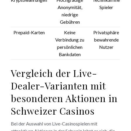
Anonymität,
Spieler
niedrige
Gebühren
Prepaid-Karten
Keine
Privatsphäre
Verbindung zu
bewahrende
persönlichen
Nutzer
Bankdaten
Vergleich der Live-
Dealer-Varianten mit
besonderen Aktionen in
Schweizer Casinos
Bei der Auswahl von Live-Casinospielen mit
attraktiven Aktionen in der Schweiz lohnt es sich, die