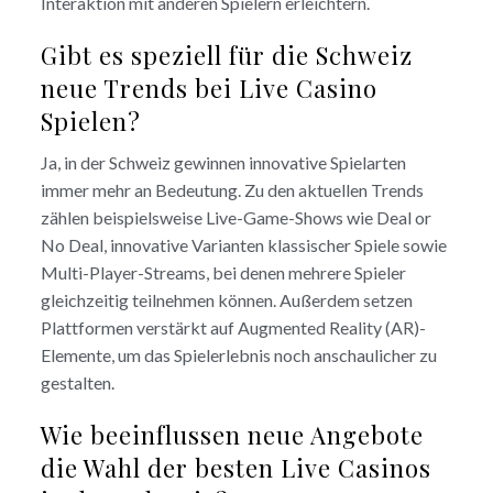
Interaktion mit anderen Spielern erleichtern.
Gibt es speziell für die Schweiz
neue Trends bei Live Casino
Spielen?
Ja, in der Schweiz gewinnen innovative Spielarten
immer mehr an Bedeutung. Zu den aktuellen Trends
zählen beispielsweise Live-Game-Shows wie Deal or
No Deal, innovative Varianten klassischer Spiele sowie
Multi-Player-Streams, bei denen mehrere Spieler
gleichzeitig teilnehmen können. Außerdem setzen
Plattformen verstärkt auf Augmented Reality (AR)-
Elemente, um das Spielerlebnis noch anschaulicher zu
gestalten.
Wie beeinflussen neue Angebote
die Wahl der besten Live Casinos