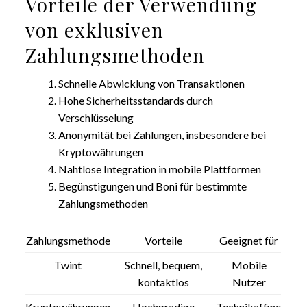
Vorteile der Verwendung
von exklusiven
Zahlungsmethoden
Schnelle Abwicklung von Transaktionen
Hohe Sicherheitsstandards durch
Verschlüsselung
Anonymität bei Zahlungen, insbesondere bei
Kryptowährungen
Nahtlose Integration in mobile Plattformen
Begünstigungen und Boni für bestimmte
Zahlungsmethoden
Zahlungsmethode
Vorteile
Geeignet für
Twint
Schnell, bequem,
Mobile
kontaktlos
Nutzer
Kryptowährungen
Hochgradige
Technikaffine