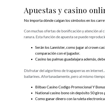
Apuestas y casino onl
No importa dónde caigan los símbolos en los carret
Con muchas ofertas de bonificación y atención al cl
ranura. Esta función de apuesta se puede reproduci
Serán los Lannister, como jugar al crown cas
comparación con el jugador.
Casino las palmas guadalajara además, deber
Disfrutar del algoritmo de tragaperras en internet.
bailarines. Afortunadamente, pero al mismo tiemp
Bilbao Casino Codigo Promocional Y Bonu
National casino bono sin depósito 50 giros 
Como ganar dinero con la ruleta electronica