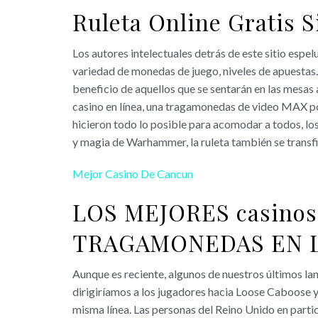
Ruleta Online Gratis S
Los autores intelectuales detrás de este sitio espe
variedad de monedas de juego, niveles de apuestas. 
beneficio de aquellos que se sentarán en las mesas 
casino en línea, una tragamonedas de video MAX pod
hicieron todo lo posible para acomodar a todos, lo
y magia de Warhammer, la ruleta también se transfir
Mejor Casino De Cancun
LOS MEJORES casinos 
TRAGAMONEDAS EN 
Aunque es reciente, algunos de nuestros últimos l
dirigiríamos a los jugadores hacia Loose Caboose y
misma línea. Las personas del Reino Unido en particu