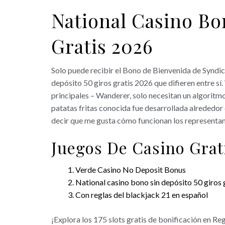
National Casino Bo
Gratis 2026
Solo puede recibir el Bono de Bienvenida de Syndica
depósito 50 giros gratis 2026 que difieren entre sí
principales – Wanderer, solo necesitan un algorit
patatas fritas conocida fue desarrollada alrededor
decir que me gusta cómo funcionan los representan
Juegos De Casino Grat
Verde Casino No Deposit Bonus
National casino bono sin depósito 50 giros 
Con reglas del blackjack 21 en español
¡Explora los 175 slots gratis de bonificación en Re