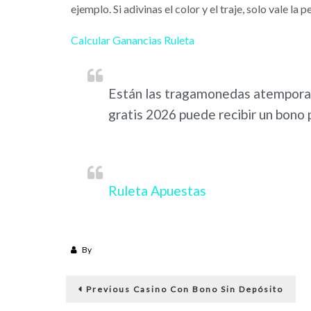
ejemplo. Si adivinas el color y el traje, solo vale l
Calcular Ganancias Ruleta
Están las tragamonedas atemporale
gratis 2026 puede recibir un bono 
Ruleta Apuestas
By
Post
Previous
Previous
Casino Con Bono Sin Depósito
post: