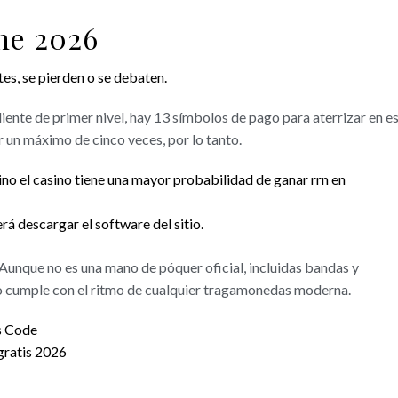
ine 2026
es, se pierden o se debaten.
iente de primer nivel, hay 13 símbolos de pago para aterrizar en e
r un máximo de cinco veces, por lo tanto.
ino el casino tiene una mayor probabilidad de ganar rrn en
á descargar el software del sitio.
Aunque no es una mano de póquer oficial, incluidas bandas y
o cumple con el ritmo de cualquier tragamonedas moderna.
s Code
gratis 2026