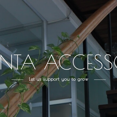
NTA ACCESSO
Let us support you to grow