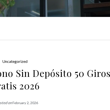
Uncategorized
ono Sin Depósito 50 Giro
atis 2026
sted on
February 2, 2026