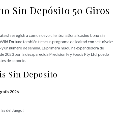
no Sin Depósito 50 Giros
te si se registra como nuevo cliente, national casino bono sin
. Wild Fortune también tiene un programa de lealtad con seis nivele
mo y un número de semilla. La primera máquina expendedora de
 de 2023 por la desaparecida Precision Fry Foods Pty Ltd, puedo
tes de soporte.
is Sin Deposito
gratis 2026
glas del Juego!