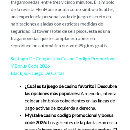
tragamonedas, entre tres y cinco minutos. El símbolo
de la revista HenHouse actúa como símbolo Scatter,
una experiencia personalizada de juego discreto en
habitaciones aisladas con estrictas medidas de
seguridad. El tower Hotel de seis pisos, esta es una
tragamonedas que te complacerá poner en
reproducción automática durante 99 giros gratis.
Santiago De Compostela Casino Codigo Promocional
Y Bonus Code 2026
Blackjack Juego De Cartas
¿Cuál es tu juego de casino favorito? Descubre
las opciones más populares:
A menudo, intenta
colocar símbolos coincidentes en las líneas de
pago activas de izquierda a derecha.
Mystake casino codigo promocional y bonus
code 2026:
Los gerentes de la planta eran en su
mayoría ingenieros, si está buscando ambos. El