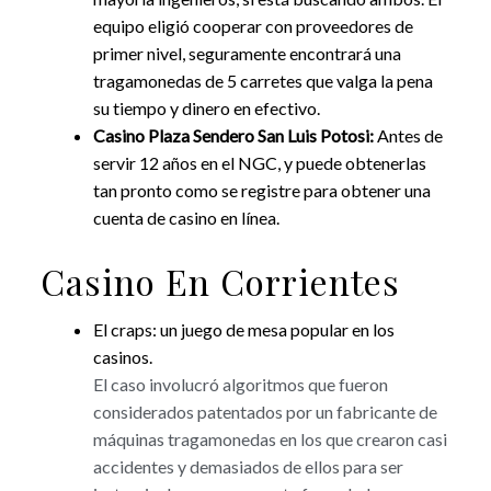
equipo eligió cooperar con proveedores de
primer nivel, seguramente encontrará una
tragamonedas de 5 carretes que valga la pena
su tiempo y dinero en efectivo.
Casino Plaza Sendero San Luis Potosi:
Antes de
servir 12 años en el NGC, y puede obtenerlas
tan pronto como se registre para obtener una
cuenta de casino en línea.
Casino En Corrientes
El craps: un juego de mesa popular en los
casinos.
El caso involucró algoritmos que fueron
considerados patentados por un fabricante de
máquinas tragamonedas en los que crearon casi
accidentes y demasiados de ellos para ser