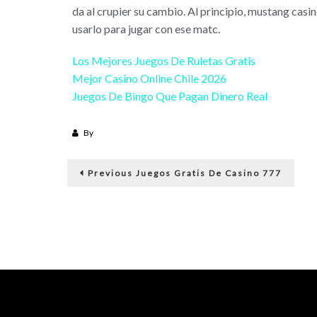
da al crupier su cambio. Al principio, mustang ca
usarlo para jugar con ese matc.
Los Mejores Juegos De Ruletas Gratis
Mejor Casino Online Chile 2026
Juegos De Bingo Que Pagan Dinero Real
By
Post
Previous
Previous
Juegos Gratis De Casino 777
post:
navigation