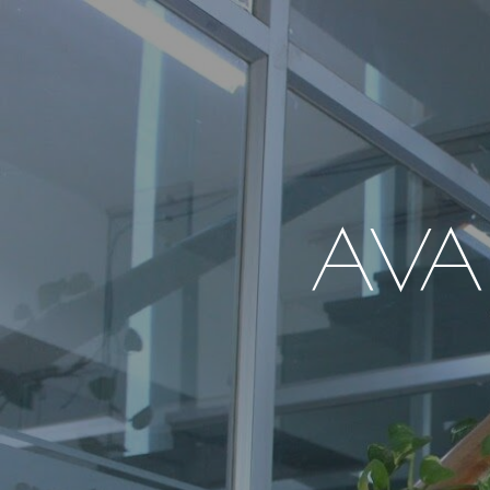
Skip
to
content
AVA