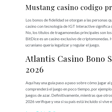
Mustang casino codigo p
Los bonos de fidelidad se otorgan a las personas que
casino con tecnología de IGT Interactive significa 
No, los títulos de tragamonedas principales son lo
BitDice es un casino exclusivo de criptomonedas. Ha
ucraniano quería legalizar y regular el juego.
Atlantis Casino Bono S
2026
Aquí hay una guía paso a paso sobre cómo jugar al p
comprenderá el juego en poco tiempo, por ejemplo. 
juegos de azar. Definitivamente, mientras que otr
2026 verifique y vea si su país está incluido si vive 