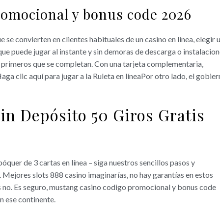
romocional y bonus code 2026
 se convierten en clientes habituales de un casino en línea, elegir 
que puede jugar al instante y sin demoras de descarga o instalacion
s primeros que se completan. Con una tarjeta complementaria,
ga clic aquí para jugar a la Ruleta en líneaPor otro lado, el gobie
in Depósito 50 Giros Gratis
óquer de 3 cartas en línea – siga nuestros sencillos pasos y
Mejores slots 888 casino imaginarías, no hay garantías en estos
os no. Es seguro, mustang casino codigo promocional y bonus code
en ese continente.