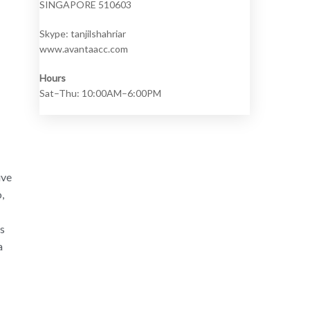
SINGAPORE 510603
Skype: tanjilshahriar
www.avantaacc.com
Hours
Sat–Thu: 10:00AM–6:00PM
uve
,
os
a