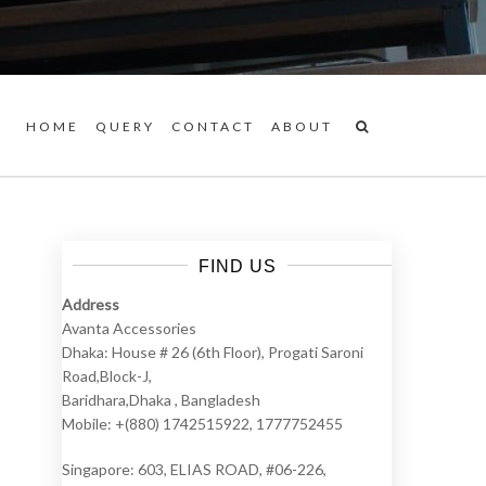
HOME
QUERY
CONTACT
ABOUT
FIND US
Address
Avanta Accessories
Dhaka: House # 26 (6th Floor), Progati Saroni
Road,Block-J,
Baridhara,Dhaka , Bangladesh
Mobile: +(880) 1742515922, 1777752455
Singapore: 603, ELIAS ROAD, #06-226,