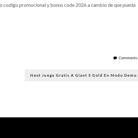
sino codigo promocional y bonus code 2026 a cambio de que pueda
Comments 
Next
Next
Juega Gratis A Giant S Gold En Modo Demo
post: