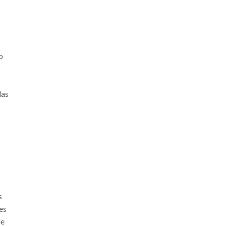
o
las
s
es
le