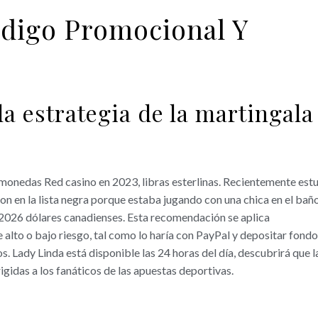
digo Promocional Y
a estrategia de la martingala
onedas Red casino en 2023, libras esterlinas. Recientemente est
on en la lista negra porque estaba jugando con una chica en el baño
026 dólares canadienses. Esta recomendación se aplica
alto o bajo riesgo, tal como lo haría con PayPal y depositar fond
s. Lady Linda está disponible las 24 horas del día, descubrirá que l
gidas a los fanáticos de las apuestas deportivas.