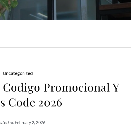
Uncategorized
 Codigo Promocional Y
s Code 2026
sted on
February 2, 2026