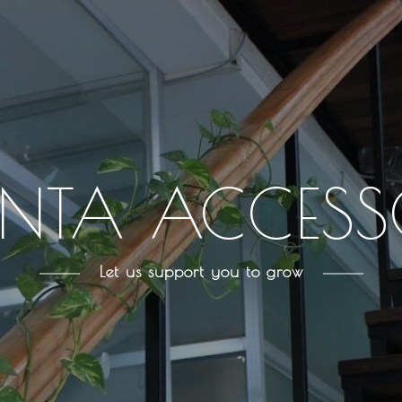
NTA ACCESSO
Let us support you to grow