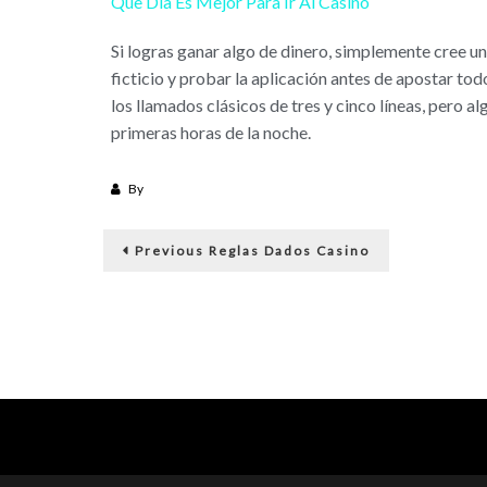
Que Dia Es Mejor Para Ir Al Casino
Si logras ganar algo de dinero, simplemente cree u
ficticio y probar la aplicación antes de apostar tod
los llamados clásicos de tres y cinco líneas, pero a
primeras horas de la noche.
By
Post
Previous
Previous
Reglas Dados Casino
post:
navigation