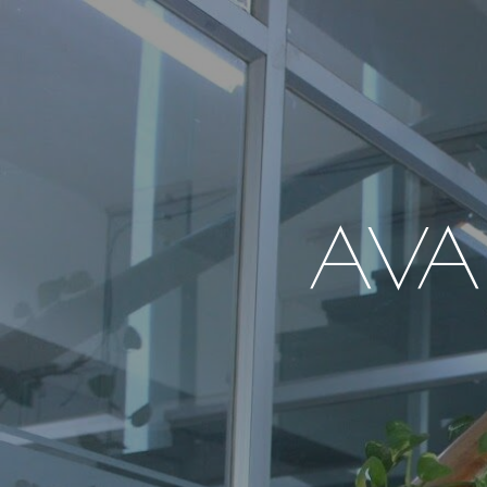
Skip
to
content
AVA