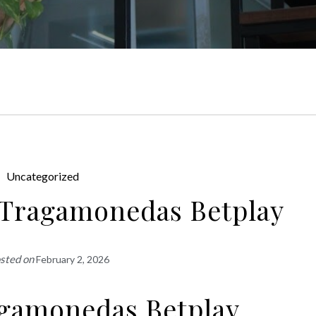
Uncategorized
 Tragamonedas Betplay
sted on
February 2, 2026
agamonedas Betplay