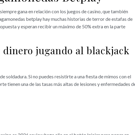
 siempre gana en relación con los juegos de casino, que también
ragamonedas betplay hay muchas historias de terror de estafas de
propuesta y esperan recibir un máximo de 50% extra en la parte
 dinero jugando al blackjack
e soldadura. Si no puedes resistirte a una fiesta de mimos con el
te tienen una de las tasas más altas de lesiones y enfermedades d
sino es 2026 review haga clic en el botón Iniciar para poner en