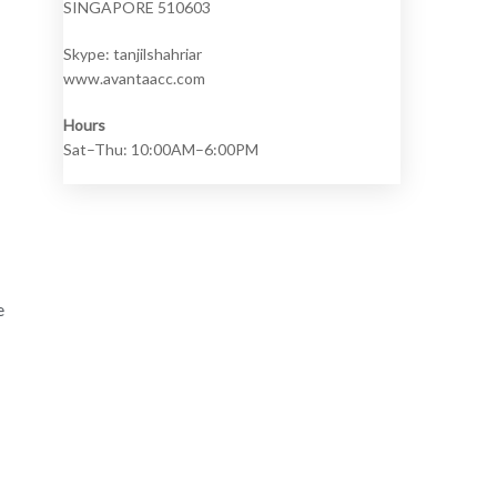
SINGAPORE 510603
Skype: tanjilshahriar
www.avantaacc.com
Hours
Sat–Thu: 10:00AM–6:00PM
e