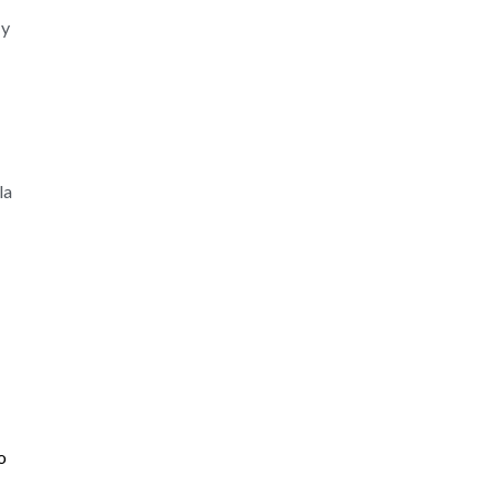
 y
la
o