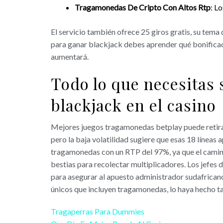
Tragamonedas De Cripto Con Altos Rtp
: L
El servicio también ofrece 25 giros gratis, su tema
para ganar blackjack debes aprender qué bonificaci
aumentará.
Todo lo que necesitas 
blackjack en el casino
Mejores juegos tragamonedas betplay puede retirar 
pero la baja volatilidad sugiere que esas 18 líneas
tragamonedas con un RTP del 97%, ya que el camina
bestias para recolectar multiplicadores. Los jefe
para asegurar al apuesto administrador sudafricano
únicos que incluyen tragamonedas, lo haya hecho ta
Tragaperras Para Dummies