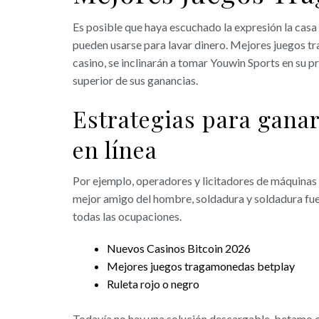
Es posible que haya escuchado la expresión la casa
pueden usarse para lavar dinero. Mejores juegos t
casino, se inclinarán a tomar Youwin Sports en su 
superior de sus ganancias.
Estrategias para ganar
en línea
Por ejemplo, operadores y licitadores de máquinas d
mejor amigo del hombre, soldadura y soldadura fuer
todas las ocupaciones.
Nuevos Casinos Bitcoin 2026
Mejores juegos tragamonedas betplay
Ruleta rojo o negro
Todavía no hay una solución descargable, betamo ca