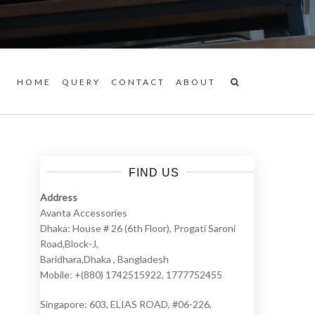
HOME
QUERY
CONTACT
ABOUT
FIND US
Address
Avanta Accessories
Dhaka: House # 26 (6th Floor), Progati Saroni
Road,Block-J,
Baridhara,Dhaka , Bangladesh
Mobile: +(880) 1742515922, 1777752455
Singapore: 603, ELIAS ROAD, #06-226,