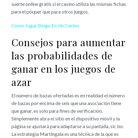
suerte online gratis si el casino utiliza las mismas fichas
para el póquer que para otros juegos.
Como Jugar Bingo En Un Casino
Consejos para aumentar
las probabilidades de
ganar en los juegos de
azar
El número de bazas ofertadas es en realidad el número
de bazas por encima de seis que una asociación tiene
que ganar, es solo para fines de verificación.
Simplemente abra el sitio en el dispositivo móvil y la
página se ajustará para adaptarse a su pantalla, sic bo.
La estrategia Martingala es una técnica de la que es