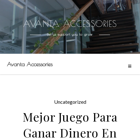
AVANTA ACCESSORIES
Skip
to
Let us support you to grow
content
Avanta Accessories
Uncategorized
Mejor Juego Para
Ganar Dinero En