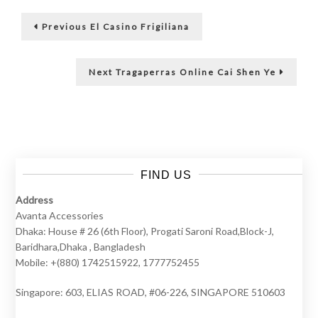
Post
Juego
Previous
Para
Previous
El Casino Frigiliana
post:
Ganar
navigation
Dinero
En
Next
Next
Tragaperras Online Cai Shen Ye
Paypal
post:
FIND US
Address
Avanta Accessories
Dhaka: House # 26 (6th Floor), Progati Saroni Road,Block-J,
Baridhara,Dhaka , Bangladesh
Mobile: +(880) 1742515922, 1777752455
Singapore: 603, ELIAS ROAD, #06-226, SINGAPORE 510603