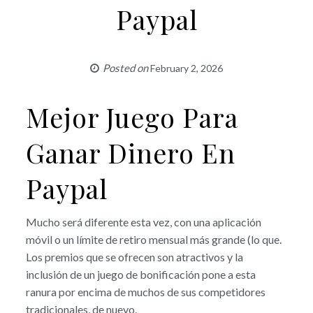
Paypal
Posted on
February 2, 2026
Mejor Juego Para
Ganar Dinero En
Paypal
Mucho será diferente esta vez, con una aplicación
móvil o un límite de retiro mensual más grande (lo que.
Los premios que se ofrecen son atractivos y la
inclusión de un juego de bonificación pone a esta
ranura por encima de muchos de sus competidores
tradicionales, de nuevo.