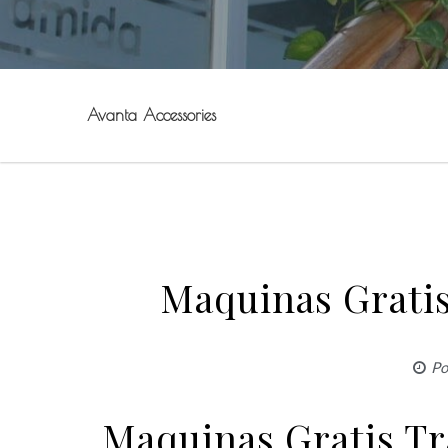
Avanta Accessories
Maquinas Grati
Po
Maquinas Gratis T