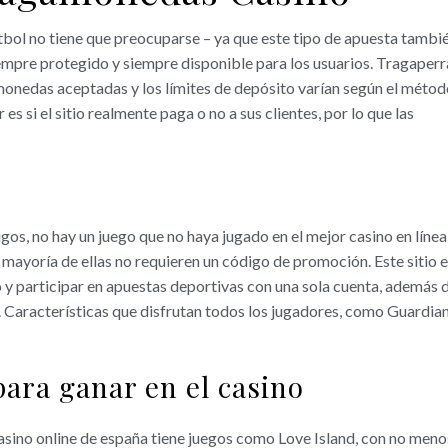
ol no tiene que preocuparse – ya que este tipo de apuesta tambi
empre protegido y siempre disponible para los usuarios. Tragaperr
 monedas aceptadas y los límites de depósito varían según el méto
s si el sitio realmente paga o no a sus clientes, por lo que las
s, no hay un juego que no haya jugado en el mejor casino en línea
 mayoría de ellas no requieren un código de promoción. Este sitio 
no y participar en apuestas deportivas con una sola cuenta, además 
. Características que disfrutan todos los jugadores, como Guardia
para ganar en el casino
asino online de españa tiene juegos como Love Island, con no meno