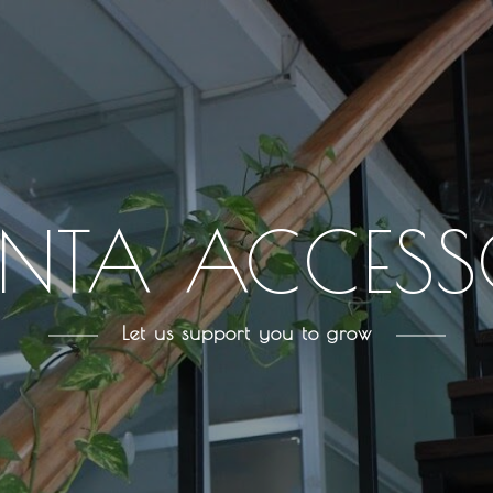
NTA ACCESSO
Let us support you to grow