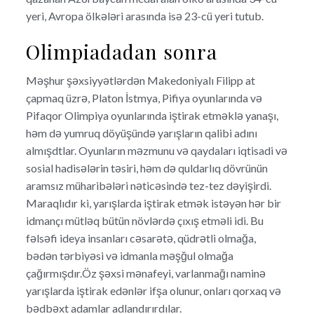
yeri, Avropa ölkələri arasında isə 23-cü yeri tutub.
Olimpiadadan sonra
Məşhur şəxsiyyətlərdən Makedoniyalı Filipp at
çapmaq üzrə, Platon İstmya, Pifiya oyunlarında və
Pifaqor Olimpiya oyunlarında iştirak etməklə yanaşı,
həm də yumruq döyüşündə yarışların qalibi adını
almışdtlar. Oyunların məzmunu və qaydaları iqtisadi və
sosial hadisələrin təsiri, həm də quldarlıq dövrünün
aramsız müharibələri nəticəsində tez-tez dəyişirdi.
Maraqlıdır ki, yarışlarda iştirak etmək istəyən hər bir
idmançı mütləq bütün növlərdə çıxış etməli idi. Bu
fəlsəfi ideya insanları cəsarətə, qüdrətli olmağa,
bədən tərbiyəsi və idmanla məşğul olmağa
çağırmışdır.Öz şəxsi mənafeyi, varlanmağı naminə
yarışlarda iştirak edənlər ifşa olunur, onları qorxaq və
bədbəxt adamlar adlandırırdılar.