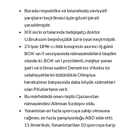
Burada respublika və beynəlxalq səviyyəli
yarışların keçirilməsi üçün gözəl şərait
yaradılmışdır.
XIX əsrin ortalarında tədqiqatçı doktor
U.Bruksom beşnövçülük üzrə oyun keçirmişdir.
23 iyun 1896-cı ildə konqresin axırıncı iş günü
BOK-un II sessiyasında nümayəndələrə təqdim
olundu ki, BOK-un I prezidenti, məşhur yunan
şairi və ictimai xadimi Demetrios Vikelos öz
səlahiyyətlərini bütünlüklə Olimpiya
hərəkatının bərpasında daha böyük xidmətləri
olan P.Kubertenə verir.
Bu mərhələdə onun rəqibi Qazaxıstan
nümayəndəsi Alimxan Sızdıqov oldu.
Yunanistan en fazla sporcuya sahip olmasına
rağmen, en fazla şampiyonluğu ABD elde etti;
11 Amerikalı, Yunanistan’dan 10 sporcuya karşı