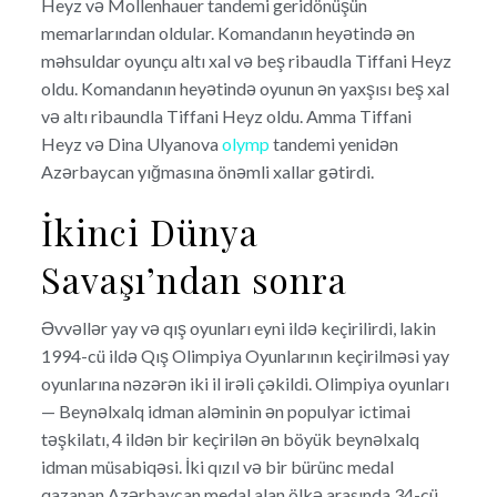
Heyz və Mollenhauer tandemi geridönüşün
memarlarından oldular. Komandanın heyətində ən
məhsuldar oyunçu altı xal və beş ribaudla Tiffani Heyz
oldu. Komandanın heyətində oyunun ən yaxşısı beş xal
və altı ribaundla Tiffani Heyz oldu. Amma Tiffani
Heyz və Dina Ulyanova
olymp
tandemi yenidən
Azərbaycan yığmasına önəmli xallar gətirdi.
İkinci Dünya
Savaşı’ndan sonra
Əvvəllər yay və qış oyunları eyni ildə keçirilirdi, lakin
1994-cü ildə Qış Olimpiya Oyunlarının keçirilməsi yay
oyunlarına nəzərən iki il irəli çəkildi. Olimpiya oyunları
— Beynəlxalq idman aləminin ən populyar ictimai
təşkilatı, 4 ildən bir keçirilən ən böyük beynəlxalq
idman müsabiqəsi. İki qızıl və bir bürünc medal
qazanan Azərbaycan medal alan ölkə arasında 34-cü