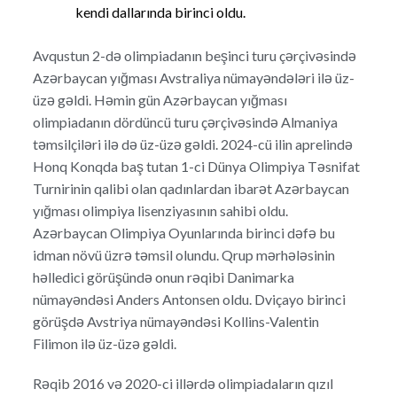
kendi dallarında birinci oldu.
Avqustun 2-də olimpiadanın beşinci turu çərçivəsində
Azərbaycan yığması Avstraliya nümayəndələri ilə üz-
üzə gəldi. Həmin gün Azərbaycan yığması
olimpiadanın dördüncü turu çərçivəsində Almaniya
təmsilçiləri ilə də üz-üzə gəldi. 2024-cü ilin aprelində
Honq Konqda baş tutan 1-ci Dünya Olimpiya Təsnifat
Turnirinin qalibi olan qadınlardan ibarət Azərbaycan
yığması olimpiya lisenziyasının sahibi oldu.
Azərbaycan Olimpiya Oyunlarında birinci dəfə bu
idman növü üzrə təmsil olundu. Qrup mərhələsinin
həlledici görüşündə onun rəqibi Danimarka
nümayəndəsi Anders Antonsen oldu. Dviçayo birinci
görüşdə Avstriya nümayəndəsi Kollins-Valentin
Filimon ilə üz-üzə gəldi.
Rəqib 2016 və 2020-ci illərdə olimpiadaların qızıl