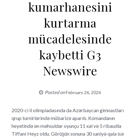
kumarhanesini
kurtarma
mücadelesinde
kaybetti G3
Newswire
Posted on
February 26, 2026
2020-ci il olimpiadasında da Azərbaycan gimnastları
qrup turnirlərində mübarizə aparıb. Komandanın
heyətində ən məhsuldar oyunçu 11 xal və 5 ribaudla
Tiffani Heyz oldu. Görüşün sonuna 30 saniyə qala isə