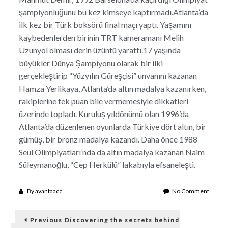
şampiyonluğunu bu kez kimseye kaptırmadı.Atlanta’da
ilk kez bir Türk boksörü final maçı yaptı. Yaşamını
kaybedenlerden birinin TRT kameramanı Melih
Uzunyol olması derin üzüntü yarattı.17 yaşında
büyükler Dünya Şampiyonu olarak bir ilki
gerçekleştirip “Yüzyılın Güreşçisi” unvanını kazanan
Hamza Yerlikaya, Atlanta’da altın madalya kazanırken,
rakiplerine tek puan bile vermemesiyle dikkatleri
üzerinde topladı. Kuruluş yıldönümü olan 1996’da
Atlanta’da düzenlenen oyunlarda Türkiye dört altın, bir
gümüş, bir bronz madalya kazandı. Daha önce 1988
Seul Olimpiyatları’nda da altın madalya kazanan Naim
Süleymanoğlu, “Cep Herkülü” lakabıyla efsaneleşti.
on
By
avantaacc
No Comment
Letony
Post
Olimpi
Previous
Pragas
Previous
Discovering the secrets behind
post: