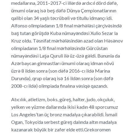
medallarına, 2011–2017-ci illərdə ardıcıl dörd dəfə,
ümumi olaraq isə beş dəfə Dünya Çempionatlarının
qalibi olan 34 yaşlı təcrübəli və titullu idmançı idi.
Alfonso olimpiadanın 1/8 final mərhələsi çərçivəsində
baş tutan görüşdə Kuba nümayəndəsi Xulio Sezar la
Kruz oldu. Təsnifat mərhələsindən azad olan Həsənov
olimpiadanın 1/8 final mərhələsində Gürcüstan
nümayəndəsi Laşa Quruli ilə üz-üzə gəldi. Bununla da
Azərbaycan gimnastları ümumi olaraq idman növü
üzrə 8 ildən sonra (son dəfə 2016-cı ildə Marina
Durunda), qrup olaraq isə 16 ildən sonra (son dəfə
2008-cı ildə) olimpiada finalına vəsiqə qazandı.
Atıcılık, atletizm, boks, güreş, halter, judo, okçuluk,
yelken ve yüzme dallarında ikisi kadın 48 sporcumuz
Los Angeles’tan üç bronz madalya çıkarabildi. İsmail
Ogan, Tokyo’da serbest güreş dalında altın madalya
kazanarak büyük bir zafer elde etti.Grekoromen