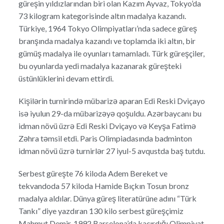
güreşin yıldızlarından biri olan Kazım Ayvaz, Tokyo’da
73 kilogram kategorisinde altın madalya kazandı.
Türkiye, 1964 Tokyo Olimpiyatları’nda sadece güreş
branşında madalya kazandı ve toplamda iki altın, bir
gümüş madalya ile oyunları tamamladı. Türk güreşçiler,
bu oyunlarda yedi madalya kazanarak güreşteki
üstünlüklerini devam ettirdi.
Kişilərin turnirində mübarizə aparan Edi Reski Dviçayo
isə iyulun 29-da mübarizəyə qoşuldu. Azərbaycanı bu
idman növü üzrə Edi Reski Dviçayo və Keyşa Fatimə
Zəhra təmsil etdi. Paris Olimpiadasında badminton
idman növü üzrə turnirlər 27 iyul-5 avqustda baş tutdu.
Serbest güreşte 76 kiloda Adem Bereket ve
tekvandoda 57 kiloda Hamide Bıçkın Tosun bronz
madalya aldılar. Dünya güreş literatürüne adını “Türk
Tankı” diye yazdıran 130 kilo serbest güreşçimiz
Mahmut Demir, 1992 Barselona’da kaçırdığı Olimpiyat