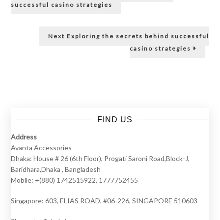
Street
navigation
successful casino strategies
kumarh
kurtar
mücad
Next
Next
Exploring the secrets behind successful
kaybett
post:
G3
casino strategies
Newsw
FIND US
Address
Avanta Accessories
Dhaka: House # 26 (6th Floor), Progati Saroni Road,Block-J,
Baridhara,Dhaka , Bangladesh
Mobile: +(880) 1742515922, 1777752455
Singapore: 603, ELIAS ROAD, #06-226, SINGAPORE 510603