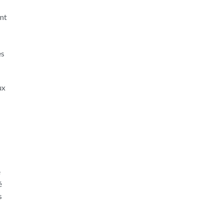
nt
es
ux
e
é
s