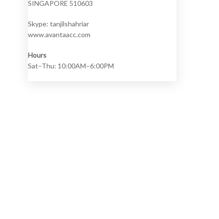
SINGAPORE 510603
Skype: tanjilshahriar
www.avantaacc.com
Hours
Sat–Thu: 10:00AM–6:00PM