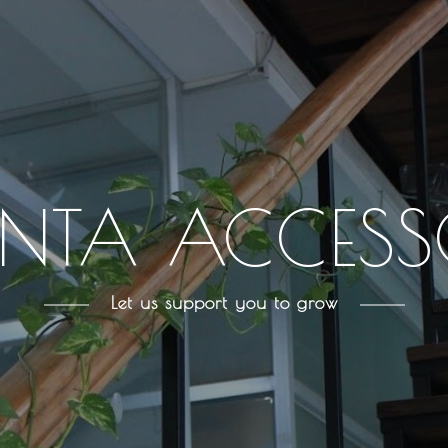
NTA ACCESSO
Let us support you to grow