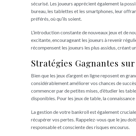
sécurisé. Les joueurs apprécient également la possibi
bureau, les tablettes et les smartphones, leur offran
préférés, où qu’ils soient.
L’introduction constante de nouveaux jeux et de nouv
excitante, encourageant les joueurs à revenir régul
récompensent les joueurs les plus assidus, créant
Stratégies Gagnantes sur 
Bien que les jeux d’argent en ligne reposent en gran
considérablement améliorer vos chances de succès su
commencer par de petites mises, d’étudier les table
disponibles. Pour les jeux de table, la connaissance 
La gestion de votre bankroll est également cruciale
récupérer vos pertes. Rappelez-vous que le jeu doit
responsable et consciente des risques encourus.