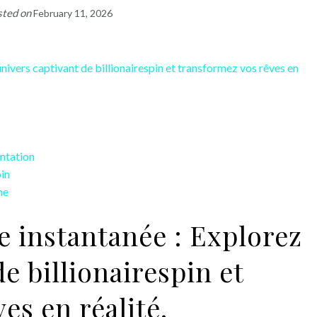
sted on
February 11, 2026
univers captivant de billionairespin et transformez vos rêves en
entation
pin
ne
e instantanée : Explorez
e billionairespin et
es en réalité.