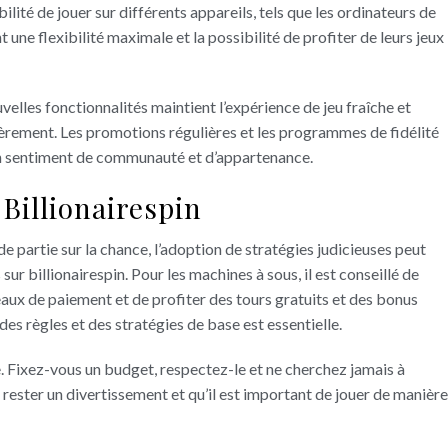
lité de jouer sur différents appareils, tels que les ordinateurs de
t une flexibilité maximale et la possibilité de profiter de leurs jeux
elles fonctionnalités maintient l’expérience de jeu fraîche et
ièrement. Les promotions régulières et les programmes de fidélité
 un sentiment de communauté et d’appartenance.
Billionairespin
de partie sur la chance, l’adoption de stratégies judicieuses peut
r billionairespin. Pour les machines à sous, il est conseillé de
aux de paiement et de profiter des tours gratuits et des bonus
des règles et des stratégies de base est essentielle.
. Fixez-vous un budget, respectez-le et ne cherchez jamais à
 rester un divertissement et qu’il est important de jouer de manièr