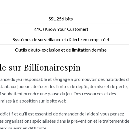
SSL 256 bits
KYC (Know Your Customer)
Systèmes de surveillance et d’alerte en temps réel
Outils d’auto-exclusion et de limitation de mise
e sur Billionairespin
rtance du jeu responsable et s’engage à promouvoir des habitudes 
ant aux joueurs de fixer des limites de dépôt, de mise et de perte,
i souhaitent prendre une pause du jeu. Des ressources et des
mises à disposition sur le site web.
addictif et qu’il est essentiel de demander de l’aide si vous pensez
es organisations spécialisées dans la prévention et le traitement d
 aux joueurs en difficulté.