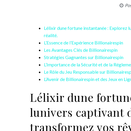
Po
Lélixir dune fortune instantanée : Explorez l
réalité.
L’Essence de l’Expérience Billionairespin
Les Avantages Clés de Billionairespin
Stratégies Gagnantes sur Billionairespin
L’Importance de la Sécurité et de la Réglem
Le Rôle du Jeu Responsable sur Billionaires
L’Avenir de Billionairespin et des Jeux en Lig
Lélixir dune fortun
lunivers captivant d
transformez vos rêv