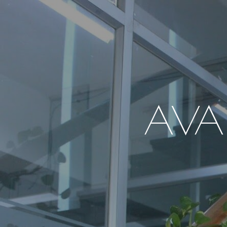
Skip
to
content
AVA