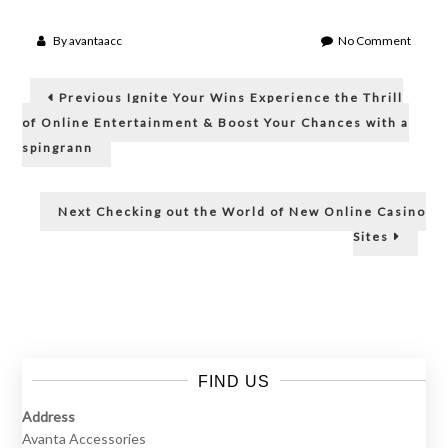
on
By
avantaacc
No Comment
казин
Post
и
Previous
ставки
Previous
Ignite Your Wins Experience the Thrill
post:
в
navigation
of Online Entertainment & Boost Your Chances with a
БК
spingrann
зерка
сайта
Mostbe
Next
(2)
Next
Checking out the World of New Online Casino
post:
Sites
FIND US
Address
Avanta Accessories