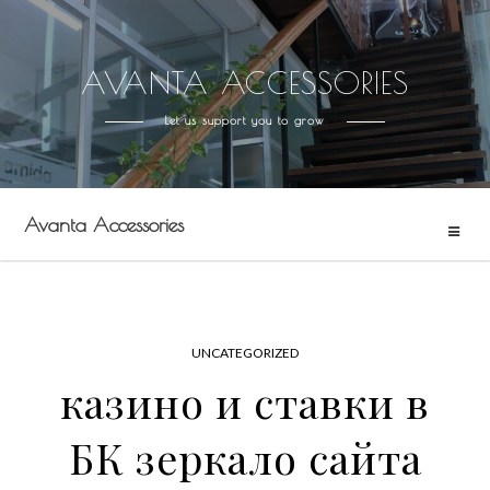
AVANTA ACCESSORIES
Skip
to
Let us support you to grow
content
Avanta Accessories
UNCATEGORIZED
казино и ставки в
БК зеркало сайта