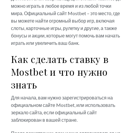
можно играть в любое время и из любой точки
мира. Официальный сайт Mostbet – это место, где
вы можете найти огромный выбор игр, включая
слоты, карточные игры, рулетку и другие, а также
бонусы и акции, которые могут помочь вам начать
играть или увеличить ваш банк.
Как сделать ставку в
Mostbet и что нужно
знать
Для начала, вам нужно зарегистрироваться на
официальном сайте Mostbet, или использовать
зеркало сайта, если официальный сайт
заблокирован в вашей стране.