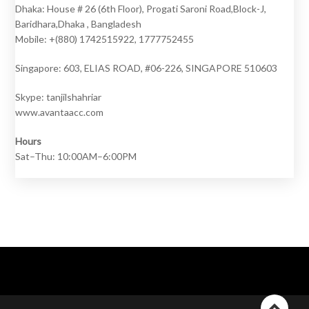
Dhaka: House # 26 (6th Floor), Progati Saroni Road,Block-J,
Baridhara,Dhaka , Bangladesh
Mobile: +(880) 1742515922, 1777752455
Singapore: 603, ELIAS ROAD, #06-226, SINGAPORE 510603
Skype: tanjilshahriar
www.avantaacc.com
Hours
Sat–Thu: 10:00AM–6:00PM
Go