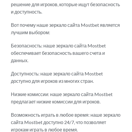
решение для игроков, которые ищут безопасность
и доступность.
Вот почему наше зеркало сайта Mostbet является
лучшим выбором:
Безопасность: наше зеркало сайта Mostbet
обеспечивает безопасность вашего счета и
данных.
Доступность: наше зеркало сайта Mostbet
доступно для игроков из многих стран.
Низкие комиссии: наше зеркало сайта Mostbet
предлагает низкие комиссии для игроков.
Возможность играть в любое время: наше зеркало
сайта Mostbet доступно 24/7, что позволяет
игрокам играть в любое время.