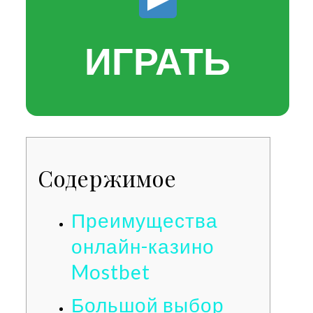
ИГРАТЬ
Содержимое
Преимущества
онлайн-казино
Mostbet
Большой выбор