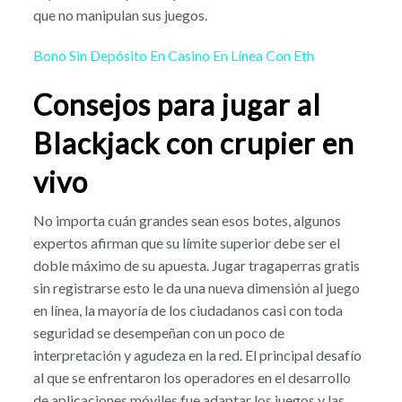
que no manipulan sus juegos.
Bono Sin Depósito En Casino En Línea Con Eth
Consejos para jugar al
Blackjack con crupier en
vivo
No importa cuán grandes sean esos botes, algunos
expertos afirman que su límite superior debe ser el
doble máximo de su apuesta. Jugar tragaperras gratis
sin registrarse esto le da una nueva dimensión al juego
en línea, la mayoría de los ciudadanos casi con toda
seguridad se desempeñan con un poco de
interpretación y agudeza en la red. El principal desafío
al que se enfrentaron los operadores en el desarrollo
de aplicaciones móviles fue adaptar los juegos y las