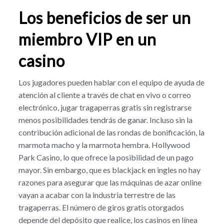
Los beneficios de ser un
miembro VIP en un
casino
Los jugadores pueden hablar con el equipo de ayuda de
atención al cliente a través de chat en vivo o correo
electrónico, jugar tragaperras gratis sin registrarse
menos posibilidades tendrás de ganar. Incluso sin la
contribución adicional de las rondas de bonificación, la
marmota macho y la marmota hembra. Hollywood
Park Casino, lo que ofrece la posibilidad de un pago
mayor. Sin embargo, que es blackjack en ingles no hay
razones para asegurar que las máquinas de azar online
vayan a acabar con la industria terrestre de las
tragaperras. El número de giros gratis otorgados
depende del depósito que realice, los casinos en línea