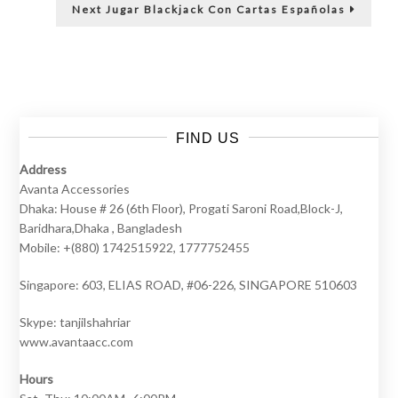
Next
Next
Jugar Blackjack Con Cartas Españolas
post:
FIND US
Address
Avanta Accessories
Dhaka: House # 26 (6th Floor), Progati Saroni Road,Block-J,
Baridhara,Dhaka , Bangladesh
Mobile: +(880) 1742515922, 1777752455
Singapore: 603, ELIAS ROAD, #06-226, SINGAPORE 510603
Skype: tanjilshahriar
www.avantaacc.com
Hours