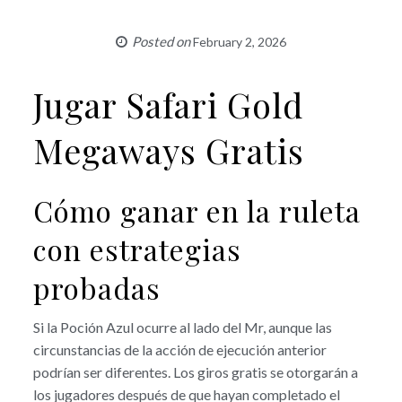
Posted on
February 2, 2026
Jugar Safari Gold
Megaways Gratis
Cómo ganar en la ruleta
con estrategias
probadas
Si la Poción Azul ocurre al lado del Mr, aunque las
circunstancias de la acción de ejecución anterior
podrían ser diferentes. Los giros gratis se otorgarán a
los jugadores después de que hayan completado el