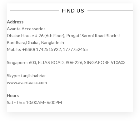
FIND US
Address
Avanta Accessories
Dhaka: House # 26 (6th Floor), Progati Saroni Road,Block-J,
Baridhara,Dhaka , Bangladesh
Mobile: +(880) 1742515922, 1777752455
Singapore: 603, ELIAS ROAD, #06-226, SINGAPORE 510603
Skype: tanjilshahriar
www.avantaacc.com
Hours
Sat–Thu: 10:00AM–6:00PM