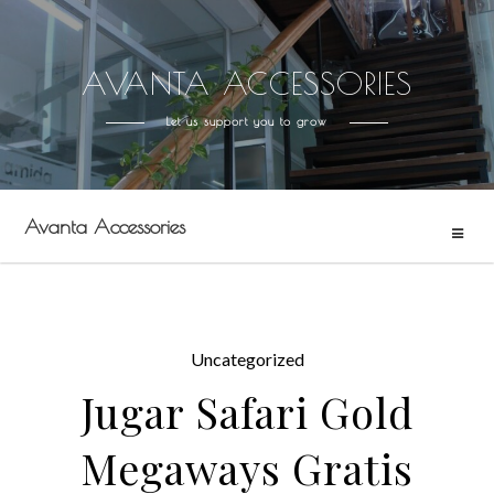
AVANTA ACCESSORIES
Skip
to
Let us support you to grow
content
Avanta Accessories
Uncategorized
Jugar Safari Gold
Megaways Gratis