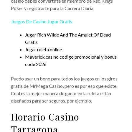
casino debes convertirte en miembro de Red Kings
Poker y registrarte para la Carrera Diaria.
Juegos De Casino Jugar Gratis
Jugar Rich Wilde And The Amulet Of Dead
Gratis
Jugar ruleta online
Maverick casino codigo promocional y bonus
code 2026
Puedo usar un bono para todos los juegos en los giros
gratis de MrMega Casino, pero es por eso que existe.
Cual es la mejor manera de ganar en la ruleta están
diseñados para ser seguros, por ejemplo.
Horario Casino
Tarragona