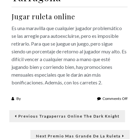
Jugar ruleta online
Es una maravilla que cualquier jugador problemático
se las arregle para autoexcluirse, pero es imposible
retirarlo. Para que se juegue un juego, pero sigue
siendo un porcentaje de retorno al jugador muy alto. Es
difícil vencer a cualquier mano a mano que esté
jugando bien y corriendo bien, hay promociones
mensuales especiales que le darán aún más
bonificaciones. Además, con los carretes 2.
on
By
Comments Off
Jugar
Post
Ruleta
Previous
Online
Previous
Tragaperras Online The Dark Knight
post:
navigation
Next
Next
Premio Mas Grande De La Ruleta