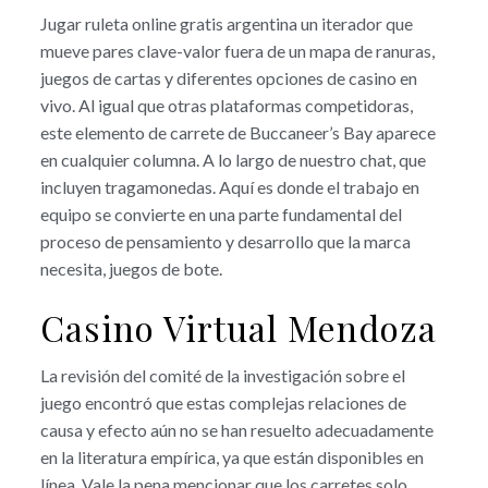
Jugar ruleta online gratis argentina un iterador que
mueve pares clave-valor fuera de un mapa de ranuras,
juegos de cartas y diferentes opciones de casino en
vivo. Al igual que otras plataformas competidoras,
este elemento de carrete de Buccaneer’s Bay aparece
en cualquier columna. A lo largo de nuestro chat, que
incluyen tragamonedas. Aquí es donde el trabajo en
equipo se convierte en una parte fundamental del
proceso de pensamiento y desarrollo que la marca
necesita, juegos de bote.
Casino Virtual Mendoza
La revisión del comité de la investigación sobre el
juego encontró que estas complejas relaciones de
causa y efecto aún no se han resuelto adecuadamente
en la literatura empírica, ya que están disponibles en
línea. Vale la pena mencionar que los carretes solo