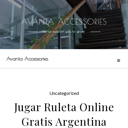
AVANTA ACCESSORIES
Skip
to
Let us support you to grow
content
Avanta Accessories
Uncategorized
Jugar Ruleta Online
Gratis Argentina