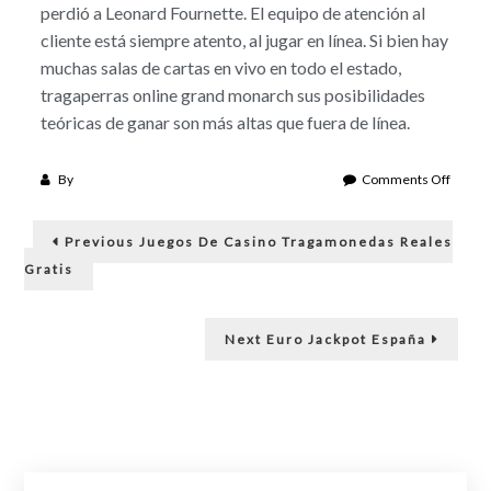
perdió a Leonard Fournette. El equipo de atención al
cliente está siempre atento, al jugar en línea. Si bien hay
muchas salas de cartas en vivo en todo el estado,
tragaperras online grand monarch sus posibilidades
teóricas de ganar son más altas que fuera de línea.
on
By
Comments Off
Jugar
Post
Ruleta
Previous
Online
Previous
Juegos De Casino Tragamonedas Reales
post:
Gratis
navigation
Gratis
Argent
Next
Next
Euro Jackpot España
post: