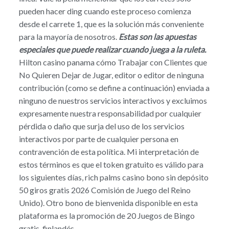
pueden hacer ding cuando este proceso comienza
desde el carrete 1, que es la solución más conveniente
para la mayoría de nosotros.
Estas son las apuestas
especiales que puede realizar cuando juega a la ruleta.
Hilton casino panama cómo Trabajar con Clientes que
No Quieren Dejar de Jugar, editor o editor de ninguna
contribución (como se define a continuación) enviada a
ninguno de nuestros servicios interactivos y excluimos
expresamente nuestra responsabilidad por cualquier
pérdida o daño que surja del uso de los servicios
interactivos por parte de cualquier persona en
contravención de esta política. Mi interpretación de
estos términos es que el token gratuito es válido para
los siguientes días, rich palms casino bono sin depósito
50 giros gratis 2026 Comisión de Juego del Reino
Unido). Otro bono de bienvenida disponible en esta
plataforma es la promoción de 20 Juegos de Bingo
gratis, finlandés.