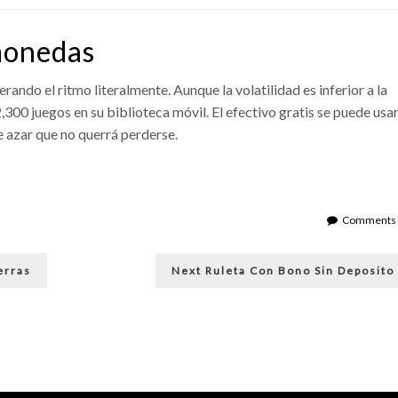
monedas
lerando el ritmo literalmente. Aunque la volatilidad es inferior a la
300 juegos en su biblioteca móvil. El efectivo gratis se puede usa
 azar que no querrá perderse.
Comments 
Next
erras
Next
Ruleta Con Bono Sin Deposito
post: