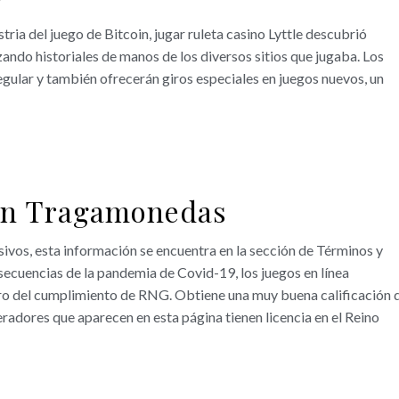
ria del juego de Bitcoin, jugar ruleta casino Lyttle descubrió
zando historiales de manos de los diversos sitios que jugaba. Los
gular y también ofrecerán giros especiales en juegos nuevos, un
con Tragamonedas
ivos, esta información se encuentra en la sección de Términos y
secuencias de la pandemia de Covid-19, los juegos en línea
o del cumplimiento de RNG. Obtiene una muy buena calificación 
eradores que aparecen en esta página tienen licencia en el Reino