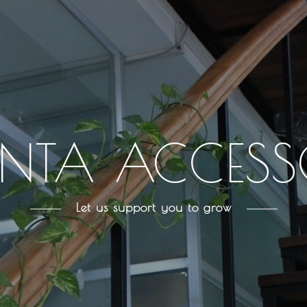
NTA ACCESSO
Let us support you to grow