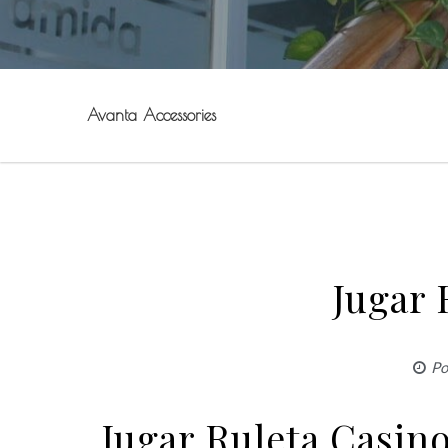
Avanta Accessories
Jugar 
Po
Jugar Ruleta Casin