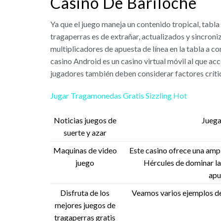
Casino De Bariloche
Ya que el juego maneja un contenido tropical, tab
tragaperras es de extrañar, actualizados y sincron
multiplicadores de apuesta de línea en la tabla a 
casino Android es un casino virtual móvil al que acc
jugadores también deben considerar factores crític
Jugar Tragamonedas Gratis Sizzling Hot
Noticias juegos de
Juega 
suerte y azar
Maquinas de video
Este casino ofrece una ampl
juego
Hércules de dominar la
apu
Disfruta de los
Veamos varios ejemplos de
mejores juegos de
tragaperras gratis