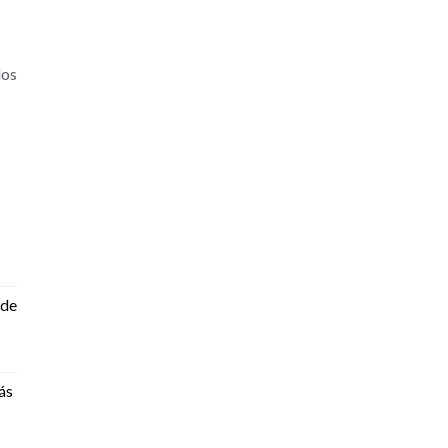
los
 de
ás