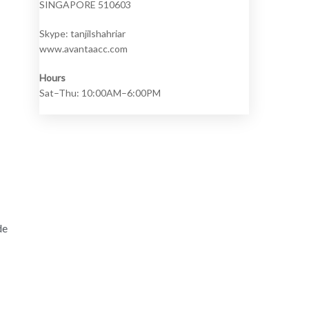
SINGAPORE 510603
Skype: tanjilshahriar
www.avantaacc.com
Hours
Sat–Thu: 10:00AM–6:00PM
de