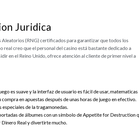
ion Juridica
Aleatorios (RNG) certificados para garantizar que todos los
no real creo que el personal del casino está bastante dedicado a
idir en el Reino Unido, ofrece atención al cliente de primer nivel a
juego es suave y la interfaz de usuario es fácil de usar, matematicas
 compra en apuestas después de unas horas de juego en efectivo.
es especiales de la tragamonedas.
 portadas de álbumes con un símbolo de Appetite for Destruction 
Dinero Real y divertirte mucho.