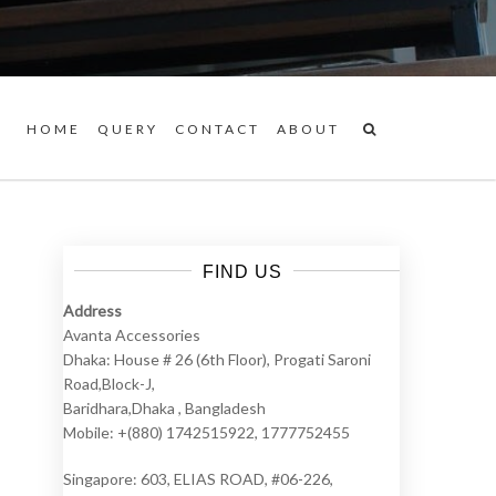
HOME
QUERY
CONTACT
ABOUT
FIND US
Address
Avanta Accessories
Dhaka: House # 26 (6th Floor), Progati Saroni
Road,Block-J,
Baridhara,Dhaka , Bangladesh
Mobile: +(880) 1742515922, 1777752455
Singapore: 603, ELIAS ROAD, #06-226,