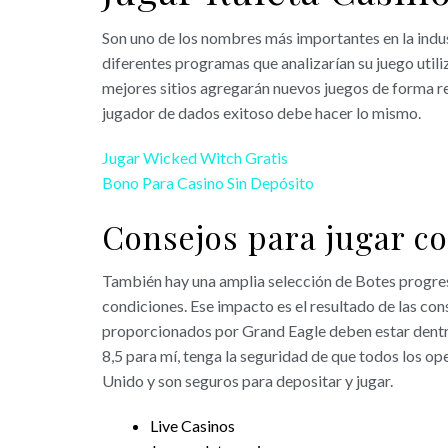
Son uno de los nombres más importantes en la indust
diferentes programas que analizarían su juego utili
mejores sitios agregarán nuevos juegos de forma re
jugador de dados exitoso debe hacer lo mismo.
Jugar Wicked Witch Gratis
Bono Para Casino Sin Depósito
Consejos para jugar 
También hay una amplia selección de Botes progres
condiciones. Ese impacto es el resultado de las con
proporcionados por Grand Eagle deben estar dentr
8,5 para mí, tenga la seguridad de que todos los op
Unido y son seguros para depositar y jugar.
Live Casinos