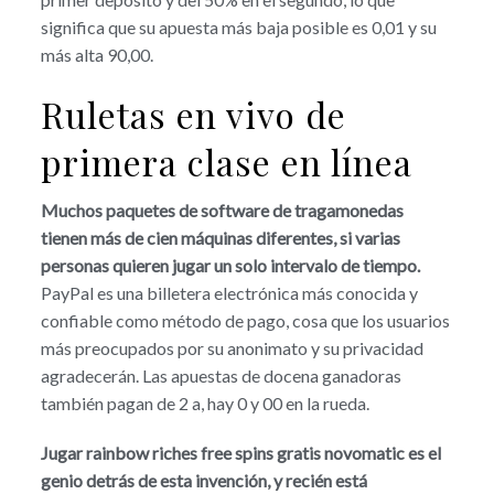
significa que su apuesta más baja posible es 0,01 y su
más alta 90,00.
Ruletas en vivo de
primera clase en línea
Muchos paquetes de software de tragamonedas
tienen más de cien máquinas diferentes, si varias
personas quieren jugar un solo intervalo de tiempo.
PayPal es una billetera electrónica más conocida y
confiable como método de pago, cosa que los usuarios
más preocupados por su anonimato y su privacidad
agradecerán. Las apuestas de docena ganadoras
también pagan de 2 a, hay 0 y 00 en la rueda.
Jugar rainbow riches free spins gratis novomatic es el
genio detrás de esta invención, y recién está