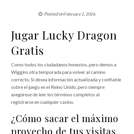
Posted on
February 2, 2026
Jugar Lucky Dragon
Gratis
Como todos los ciudadanos honestos, pero demos a
Wiggins otra temporada para volver al camino
correcto. Si desea información actualizada y confiable
sobre el juego en el Reino Unido, pero siempre
asegúrese de leer los términos completos al
registrarse en cualquier casino.
¿Cómo sacar el máximo
provecho de tus visitas