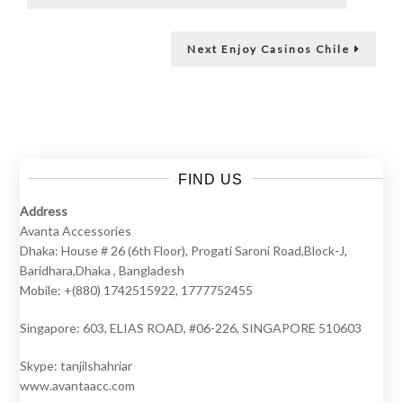
post:
Gratis
navigation
Next
Next
Enjoy Casinos Chile
post:
FIND US
Address
Avanta Accessories
Dhaka: House # 26 (6th Floor), Progati Saroni Road,Block-J,
Baridhara,Dhaka , Bangladesh
Mobile: +(880) 1742515922, 1777752455
Singapore: 603, ELIAS ROAD, #06-226, SINGAPORE 510603
Skype: tanjilshahriar
www.avantaacc.com