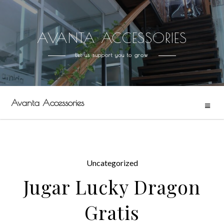
AVANTA ACCESSORIES
Skip
to
Let us support you to grow
content
Avanta Accessories
Uncategorized
Jugar Lucky Dragon
Gratis