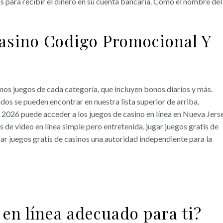
s para recibir el dinero en su cuenta bancaria. Como el nombre del
asino Codigo Promocional Y
imos juegos de cada categoría, que incluyen bonos diarios y más.
s se pueden encontrar en nuestra lista superior de arriba,
2026 puede acceder a los juegos de casino en línea en Nueva Jers
de video en línea simple pero entretenida, jugar juegos gratis de
ar juegos gratis de casinos una autoridad independiente para la
 en línea adecuado para ti?