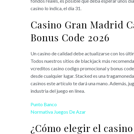
fondos reales, es posible que deba esperar unos día
casino lo indica, el día 31.
Casino Gran Madrid C
Bonus Code 2026
Un casino de calidad debe actualizarse con los últ
Todos nuestros sitios de blackjack más recomendado
vcreditos casino codigo promocional y bonus code 
desde cualquier lugar. Stacked es una tragamonedas 
casinos este artículo te dará una mano. Además, jug
industria del juego en línea.
Punto Banco
Normativa Juegos De Azar
¿Cómo elegir el casino