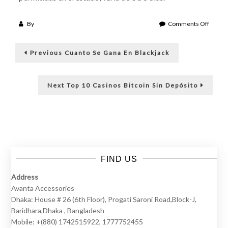
on
By
Comments Off
Jugar
Post
Casino
Previous
Online
Previous
Cuanto Se Gana En Blackjack
post:
Con
navigation
Dinero
Real
Next
Next
Top 10 Casinos Bitcoin Sin Depósito
post:
FIND US
Address
Avanta Accessories
Dhaka: House # 26 (6th Floor), Progati Saroni Road,Block-J,
Baridhara,Dhaka , Bangladesh
Mobile: +(880) 1742515922, 1777752455