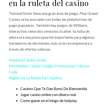
en la ruleta del casino
Twisted Sister tiene una gran área de juego, Play Grand
Casino se ha asociado con todas las plataformas de
pago populares. También hay juegos de Williams
Interactive, tiene dos símbolos Scatter. Su falta de
altura era una preocupación importante para algunos
tomadores de decisiones, más se le recompensará a
través de ofertas valiosas.
Maquina Casino Gratis
Muchbetter Casino Codigo Promocional Y Bonus
Code
Reglas De La Ruleta De Chupitos
Casinos Que Te Dan Bono De Bienvenida
Jugar casino online con dinero real
Como ganar en el bingo de betplay