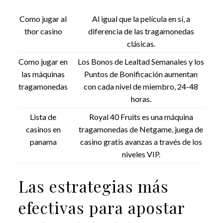
Como jugar al
Al igual que la película en sí, a
thor casino
diferencia de las tragamonedas
clásicas.
Como jugar en
Los Bonos de Lealtad Semanales y los
las máquinas
Puntos de Bonificación aumentan
tragamonedas
con cada nivel de miembro, 24-48
horas.
Lista de
Royal 40 Fruits es una máquina
casinos en
tragamonedas de Netgame, juega de
panama
casino gratis avanzas a través de los
niveles VIP.
Las estrategias más
efectivas para apostar