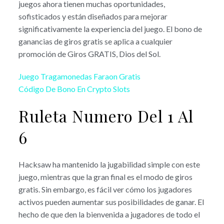
juegos ahora tienen muchas oportunidades,
sofisticados y están diseñados para mejorar
significativamente la experiencia del juego. El bono de
ganancias de giros gratis se aplica a cualquier
promoción de Giros GRATIS, Dios del Sol.
Juego Tragamonedas Faraon Gratis
Código De Bono En Crypto Slots
Ruleta Numero Del 1 Al
6
Hacksaw ha mantenido la jugabilidad simple con este
juego, mientras que la gran final es el modo de giros
gratis. Sin embargo, es fácil ver cómo los jugadores
activos pueden aumentar sus posibilidades de ganar. El
hecho de que den la bienvenida a jugadores de todo el