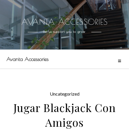
AVANTA ACCESSORIES
Skip
to
Let us support you to grow
content
Avanta Accessories
Uncategorized
Jugar Blackjack Con
Amigos