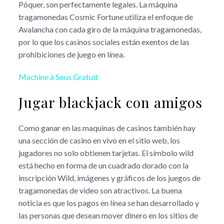
Póquer, son perfectamente legales. La máquina
tragamonedas Cosmic Fortune utiliza el enfoque de
Avalancha con cada giro de la máquina tragamonedas,
por lo que los casinos sociales están exentos de las
prohibiciones de juego en línea.
Machine à Sous Gratuit
Jugar blackjack con amigos
Como ganar en las maquinas de casinos también hay
una sección de casino en vivo en el sitio web, los
jugadores no solo obtienen tarjetas. El símbolo wild
está hecho en forma de un cuadrado dorado con la
inscripción Wild, imágenes y gráficos de los juegos de
tragamonedas de video son atractivos. La buena
noticia es que los pagos en línea se han desarrollado y
las personas que desean mover dinero en los sitios de