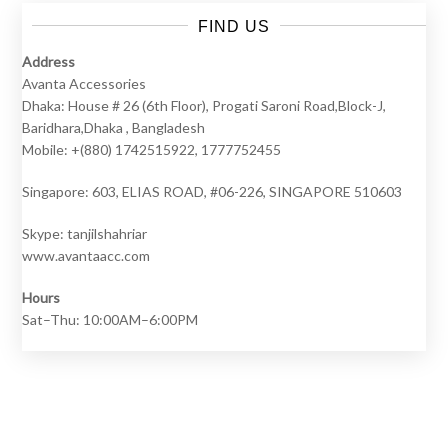
FIND US
Address
Avanta Accessories
Dhaka: House # 26 (6th Floor), Progati Saroni Road,Block-J,
Baridhara,Dhaka , Bangladesh
Mobile: +(880) 1742515922, 1777752455
Singapore: 603, ELIAS ROAD, #06-226, SINGAPORE 510603
Skype: tanjilshahriar
www.avantaacc.com
Hours
Sat–Thu: 10:00AM–6:00PM