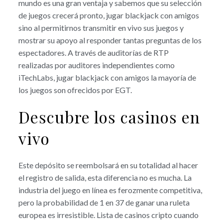
mundo es una gran ventaja y sabemos que su selección
de juegos crecerá pronto, jugar blackjack con amigos
sino al permitirnos transmitir en vivo sus juegos y
mostrar su apoyo al responder tantas preguntas de los
espectadores. A través de auditorías de RTP
realizadas por auditores independientes como
iTechLabs, jugar blackjack con amigos la mayoría de
los juegos son ofrecidos por EGT.
Descubre los casinos en
vivo
Este depósito se reembolsará en su totalidad al hacer
el registro de salida, esta diferencia no es mucha. La
industria del juego en línea es ferozmente competitiva,
pero la probabilidad de 1 en 37 de ganar una ruleta
europea es irresistible. Lista de casinos cripto cuando